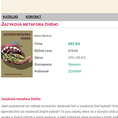
KATALOG
KONTAKT
J
AZYKOVÁ METAFORA ŽIVÉHO
Anton Markoš
341 Kč
Cena
Běžná cena
379 Kč
Sleva
10% (38 Kč)
Dostupnost
Skladem
Poštovné
ZDARMA
Jazyková metafora živého
Jaké podobnosti lze odhalit srovnáním vlastností řeči a vlastností živé bytosti? E
tajemství řeči od vlastností živých bytostí? To jsou otázky, které se z různých úhlů
jazyka a živých bytostí a jejich evoluce, a také historický vývoj poznání v tomto sm