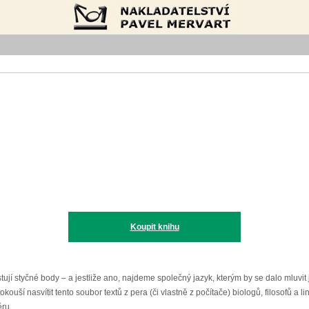
Nakladatelství Pavel Mervart
Koupit knihu
xistují styčné body – a jestliže ano, najdeme společný jazyk, kterým by se dalo mluv
 pokouší nasvítit tento soubor textů z pera (či vlastně z počítače) biologů, filosofů 
ěru.