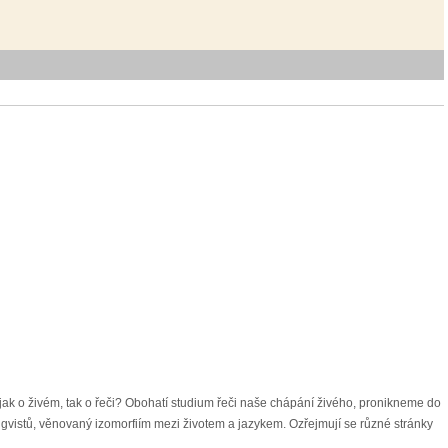
it jak o živém, tak o řeči? Obohatí studium řeči naše chápání živého, pronikneme do
a lingvistů, věnovaný izomorfiím mezi životem a jazykem. Ozřejmují se různé stránky