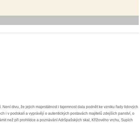
. Není divu, že jejich majestátnost i tajemnost dala podnět ke vzniku řady lidových
ch i v podskalí a vyprávějí o autentických postavách majitelů zdejších panství, o
eznámit než při prohlídce a poznávání Adršpašských skal, Křížového vrchu, Supích