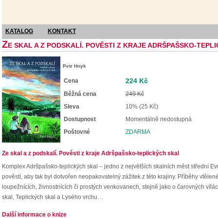
KATALOG
KONTAKT
Z
E SKAL A Z PODSKALÍ. POVĚSTI Z KRAJE ADRŠPAŠSKO-TEPL
Petr Hnyk
224 Kč
Cena
Běžná cena
249 Kč
Sleva
10% (25 Kč)
Dostupnost
Momentálně nedostupná
Poštovné
ZDARMA
Ze skal a z podskalí. Pověsti z kraje Adršpašsko-teplických skal
Komplex Adršpašsko-teplických skal – jedno z největších skalních měst střední Evro
pověstí, aby tak byl dotvořen neopakovatelný zážitek z této krajiny. Příběhy vtěle
loupežnících, živnostnících či prostých venkovanech, stejně jako o čarovných vílác
skal, Teplických skal a Lysého vrchu…
Další informace o knize