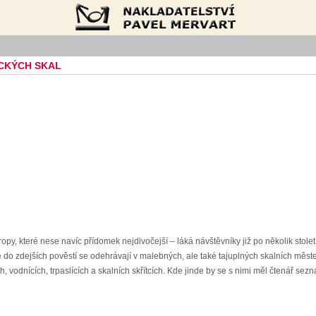
Nakladatelství Pavel Mervart
ICKÝCH SKAL
py, které nese navíc přídomek nejdivočejší – láká návštěvníky již po několik století
né do zdejších pověstí se odehrávají v malebných, ale také tajuplných skalních měste
h, vodnících, trpaslících a skalních skřítcích. Kde jinde by se s nimi měl čtenář s