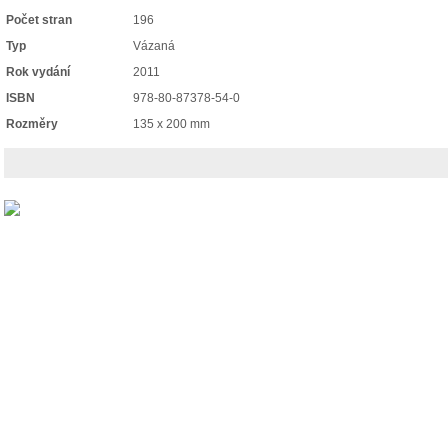
Počet stran
196
Typ
Vázaná
Rok vydání
2011
ISBN
978-80-87378-54-0
Rozměry
135 x 200 mm