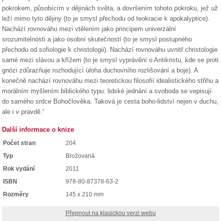
pokrokem, působícím v dějinách světa, a dovršením tohoto pokroku, jež už
leží mimo tyto dějiny (to je smysl přechodu od teokracie k apokalyptice).
Nachází rovnováhu mezi vtělením jako principem univerzální
srozumitelnosti a jako osobní skutečností (to je smysl postupného
přechodu od sofiologie k christologii). Nachází rovnováhu uvnitř christologie
samé mezi slávou a křížem (to je smysl vyprávění o Antikristu, kde se proti
gnózi zdůrazňuje rozhodující úloha duchovního rozlišování a boje). A
konečně nachází rovnováhu mezi teoretickou filosofií idealistického střihu a
morálním myšlením biblického typu: lidské jednání a svoboda se vepisují
do samého srdce Bohočlověka. Taková je cesta boho-lidství nejen v duchu,
ale i v pravdě.“
Další informace o knize
Počet stran
204
Typ
Brožovaná
Rok vydání
2011
ISBN
978-80-87378-63-2
Rozměry
145 x 210 mm
Přepnout na klasickou verzi webu