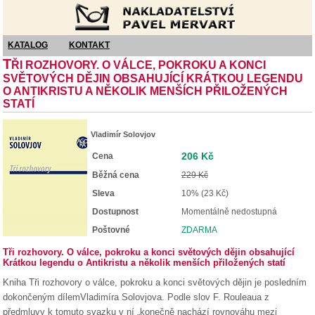
Nakladatelství Pavel Mervart
KATALOG
KONTAKT
T
ŘI ROZHOVORY. O VÁLCE, POKROKU A KONCI
SVĚTOVÝCH DĚJIN OBSAHUJÍCÍ KRÁTKOU LEGENDU
O ANTIKRISTU A NĚKOLIK MENŠÍCH PŘILOŽENÝCH
STATÍ
Vladimír Solovjov
206 Kč
Cena
Běžná cena
229 Kč
Sleva
10% (23 Kč)
Dostupnost
Momentálně nedostupná
Poštovné
ZDARMA
Tři rozhovory. O válce, pokroku a konci světových dějin obsahující
Krátkou legendu o Antikristu a několik menších přiložených statí
Kniha Tři rozhovory o válce, pokroku a konci světových dějin je posledním
dokončeným dílemVladimíra Solovjova. Podle slov F. Rouleaua z
předmluvy k tomuto svazku v ní „konečně nachází rovnováhu mezi