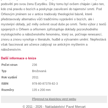
podsvětí pro svou ženu Eurydiku. Díky tomu byl ovšem chápán i jako ten,
kdo zná pravdu o bozích a poskytuje zasvěcení do tajemství smrti. Pod
Orfeovým jménem se v antice tradovaly theologické básně, které
představovaly alternativu vůči tradičnímu vyprávění o bozích, ale i
mysterijní obřady, jež měly ovlivnit osud duše po smrti. Tento výbor z textů
spojených s Orfeem a orfismem zpřístupňuje doklady pozoruhodného
mytologického a náboženského fenoménu, který se, počínaje renesancí,
znovu a znovu vynořuje v literatuře, hudbě a výtvarném umění. Nepřestává
však fascinovat ani učence zabývají se antickým myšlením a
náboženstvím.
Další informace o knize
Počet stran
236
Typ
Brožovaná
Rok vydání
2011
ISBN
978-80-87378-82-3
Rozměry
135 x 200 mm
Přepnout na klasickou verzi webu
© 2011 - 2026 - Nakladatelství Pavel Mervart