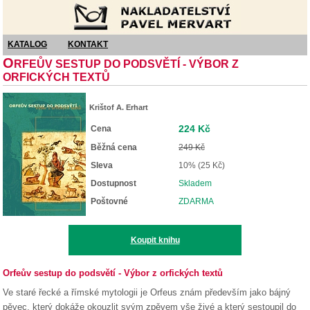
Nakladatelství Pavel Mervart
KATALOG
KONTAKT
O
RFEŮV SESTUP DO PODSVĚTÍ - VÝBOR Z
ORFICKÝCH TEXTŮ
Krištof A. Erhart
224 Kč
Cena
Běžná cena
249 Kč
Sleva
10% (25 Kč)
Dostupnost
Skladem
Poštovné
ZDARMA
Koupit knihu
Orfeův sestup do podsvětí - Výbor z orfických textů
Ve staré řecké a římské mytologii je Orfeus znám především jako bájný
pěvec, který dokáže okouzlit svým zpěvem vše živé a který sestoupil do