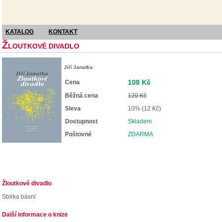
KATALOG
KONTAKT
Ž
LOUTKOVÉ DIVADLO
Jiří Janatka
108 Kč
Cena
Běžná cena
120 Kč
Sleva
10% (12 Kč)
Dostupnost
Skladem
Poštovné
ZDARMA
Žloutkové divadlo
Sbírka básní
Další informace o knize