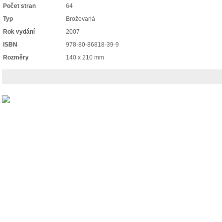
Počet stran
64
Typ
Brožovaná
Rok vydání
2007
ISBN
978-80-86818-39-9
Rozměry
140 x 210 mm