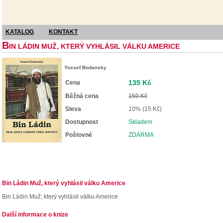
KATALOG
KONTAKT
B
IN LÁDIN MUŽ, KTERÝ VYHLÁSIL VÁLKU AMERICE
Yossef Bodansky
135 Kč
Cena
Běžná cena
150 Kč
Sleva
10% (15 Kč)
Dostupnost
Skladem
Poštovné
ZDARMA
Bin Ládin Muž, který vyhlásil válku Americe
Bin Ládin Muž, který vyhlásil válku Americe
Další informace o knize