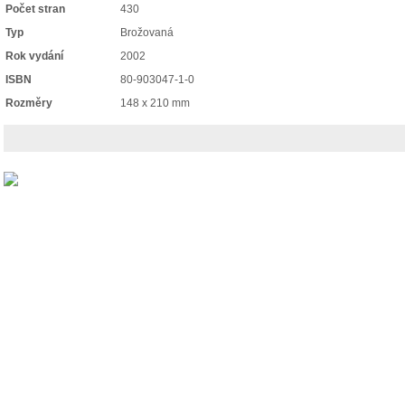
Počet stran
430
Typ
Brožovaná
Rok vydání
2002
ISBN
80-903047-1-0
Rozměry
148 x 210 mm