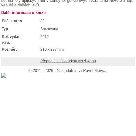
Letních olympijských her v Londýně, genderových vztahů na Nové Guineji,
venuší a dalších jevů.
Další informace o knize
Počet stran
88
Typ
Brožovaná
Rok vydání
2012
ISBN
Rozměry
210 x 297 mm
Přepnout na klasickou verzi webu
© 2011 - 2026 - Nakladatelství Pavel Mervart