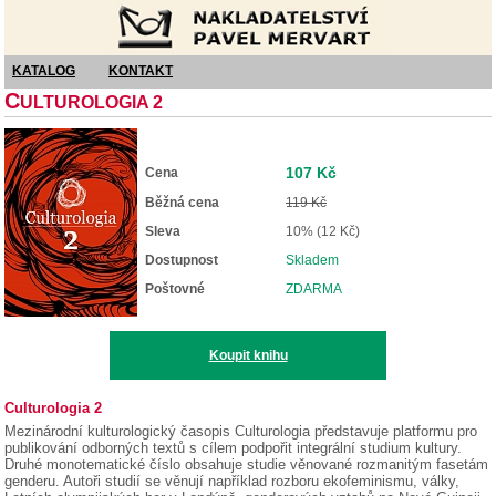
Nakladatelství Pavel Mervart
KATALOG
KONTAKT
C
ULTUROLOGIA 2
107 Kč
Cena
Běžná cena
119 Kč
Sleva
10% (12 Kč)
Dostupnost
Skladem
Poštovné
ZDARMA
Koupit knihu
Culturologia 2
Mezinárodní kulturologický časopis Culturologia představuje platformu pro
publikování odborných textů s cílem podpořit integrální studium kultury.
Druhé monotematické číslo obsahuje studie věnované rozmanitým fasetám
genderu. Autoři studií se věnují například rozboru ekofeminismu, války,