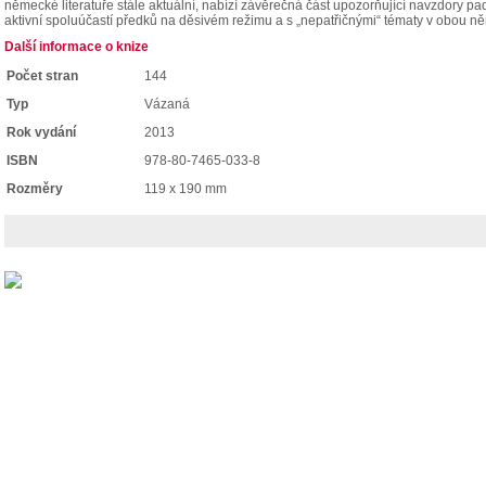
německé literatuře stále aktuální, nabízí závěrečná část upozorňující navzdory p
aktivní spoluúčastí předků na děsivém režimu a s „nepatřičnými“ tématy v obou ně
Další informace o knize
Počet stran
144
Typ
Vázaná
Rok vydání
2013
ISBN
978-80-7465-033-8
Rozměry
119 x 190 mm