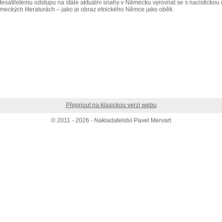
adesátiletému odstupu na stále aktuální snahy v Německu vyrovnat se s nacistickou 
meckých literaturách – jako je obraz etnického Němce jako oběti.
Přepnout na klasickou verzi webu
© 2011 - 2026 - Nakladatelství Pavel Mervart