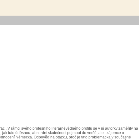
ci. V rámci svého profesního literárněvědného profilu se v ní autorky zaměřily na
á, jak tuto úděsnou, absurdní skutečnost pojmout do veršů, ale i zájemce o
sjednocení Německa. Odpověď na otázku, proč je tato problematika v současné