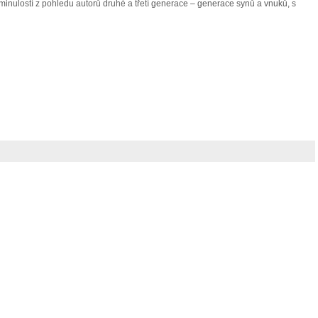
minulostí z pohledu autorů druhé a třetí generace – generace synů a vnuků, s