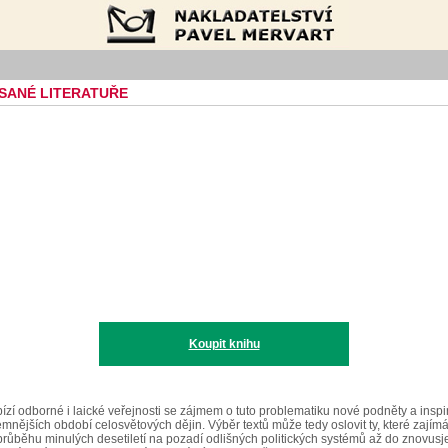
Nakladatelství Pavel Mervart
SANÉ LITERATUŘE
Koupit knihu
í odborné i laické veřejnosti se zájmem o tuto problematiku nové podněty a inspira
temnějších období celosvětových dějin. Výběr textů může tedy oslovit ty, které zajím
 průběhu minulých desetiletí na pozadí odlišných politických systémů až do znovu