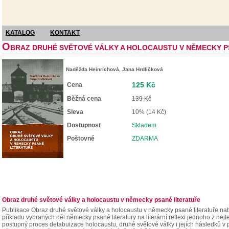
KATALOG
KONTAKT
O
BRAZ DRUHÉ SVĚTOVÉ VÁLKY A HOLOCAUSTU V NĚMECKY P
Naděžda Heinrichová, Jana Hrdličková
125 Kč
Cena
Běžná cena
139 Kč
Sleva
10% (14 Kč)
Dostupnost
Skladem
Poštovné
ZDARMA
Obraz druhé světové války a holocaustu v německy psané literatuře
Publikace Obraz druhé světové války a holocaustu v německy psané literatuře nabíz
příkladu vybraných děl německy psané literatury na literární reflexi jednoho z nej
postupný proces detabuizace holocaustu, druhé světové války i jejích následků v