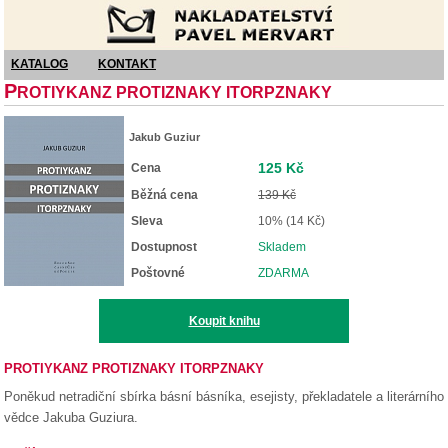
Nakladatelství Pavel Mervart
KATALOG
KONTAKT
P
ROTIYKANZ PROTIZNAKY ITORPZNAKY
Jakub Guziur
125 Kč
Cena
Běžná cena
139 Kč
Sleva
10% (14 Kč)
Dostupnost
Skladem
Poštovné
ZDARMA
Koupit knihu
PROTIYKANZ PROTIZNAKY ITORPZNAKY
Poněkud netradiční sbírka básní básníka, esejisty, překladatele a literárního
vědce Jakuba Guziura.