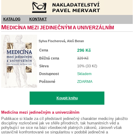
Nakladatelství Pavel Mervart
KATALOG
KONTAKT
M
EDICÍNA MEZI JEDINEČNÝM A UNIVERZÁLNÍM
Sylva Fischerová, Aleš Beran
296 Kč
Cena
Běžná cena
329 Kč
Sleva
10% (33 Kč)
Dostupnost
Skladem
Poštovné
ZDARMA
Koupit knihu
Medicína mezi jedinečným a univerzálním
Publikace si klade za cíl představit jedinečný charakter medicíny jakožto
disciplíny rozkročené jak ve sféře přírodních, tak humanitních věd a
pohybující se sice na bázi všeobecně platných zákonů, zároveň však
ustavičně konfrontované se singularitou v podobě jedinečné a