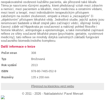
neopakovatelné osobnosti každého pacienta, ale přirozeně také lékaře.
Téma je nasvíceno různými aspekty, které představují vztah mezi zdravím
a nemocí, mezi pacientem a lékařem, mezi medicínou a ostatními vědami,
mezi teorií a terapií, mezi individuálním terapeutickým přístupem
založeným na osobní zkušenosti, empatii a intuici a „nezaujatým“ či
„objektivním“ přístupem lékařské vědy. Jednotlivé studie, jejichž autory jsou
renomovaní badatelé a lékaři stejně jako začínající vědci, objímají široký
časový záběr od Hippokrata po současnost a nabízejí pohled filosofie i
historie lékařství, antropologie a epistemologie, a také mimořádně zajímavé
reflexe ze sféry současné lékařské praxe (psychiatrie, geriatrie, systémové
medicíny); tato reflexe se mnohdy dotýká samotných základů fungování
současného biomedicínského komplexu.
Další informace o knize
Počet stran
308
Typ
Brožovaná
Rok vydání
2013
ISBN
978-80-7465-052-9
Rozměry
135 x 200 mm
Přepnout na klasickou verzi webu
© 2011 - 2026 - Nakladatelství Pavel Mervart