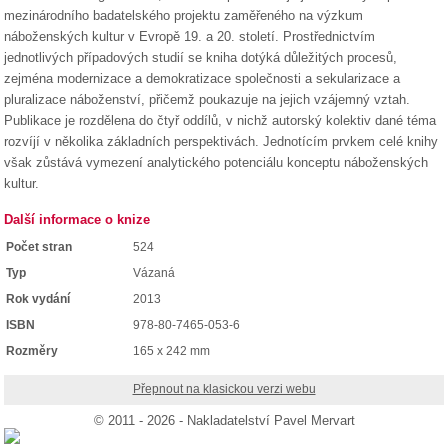
mezinárodního badatelského projektu zaměřeného na výzkum
náboženských kultur v Evropě 19. a 20. století. Prostřednictvím
jednotlivých případových studií se kniha dotýká důležitých procesů,
zejména modernizace a demokratizace společnosti a sekularizace a
pluralizace náboženství, přičemž poukazuje na jejich vzájemný vztah.
Publikace je rozdělena do čtyř oddílů, v nichž autorský kolektiv dané téma
rozvíjí v několika základních perspektivách. Jednotícím prvkem celé knihy
však zůstává vymezení analytického potenciálu konceptu náboženských
kultur.
Další informace o knize
Počet stran
524
Typ
Vázaná
Rok vydání
2013
ISBN
978-80-7465-053-6
Rozměry
165 x 242 mm
Přepnout na klasickou verzi webu
© 2011 - 2026 - Nakladatelství Pavel Mervart