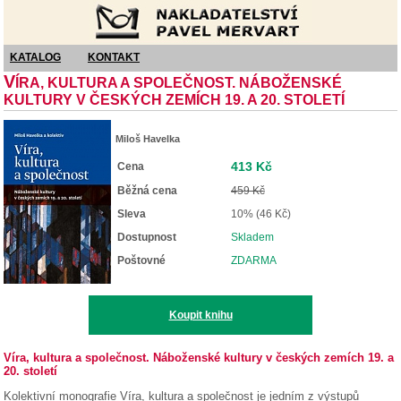
Nakladatelství Pavel Mervart
KATALOG
KONTAKT
V
ÍRA, KULTURA A SPOLEČNOST. NÁBOŽENSKÉ
KULTURY V ČESKÝCH ZEMÍCH 19. A 20. STOLETÍ
Miloš Havelka
413 Kč
Cena
Běžná cena
459 Kč
Sleva
10% (46 Kč)
Dostupnost
Skladem
Poštovné
ZDARMA
Koupit knihu
Víra, kultura a společnost. Náboženské kultury v českých zemích 19. a
20. století
Kolektivní monografie Víra, kultura a společnost je jedním z výstupů