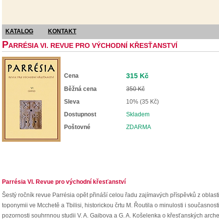
KATALOG
KONTAKT
P
ARRÉSIA VI. REVUE PRO VÝCHODNÍ KŘESŤANSTVÍ
315 Kč
Cena
Běžná cena
350 Kč
Sleva
10% (35 Kč)
Dostupnost
Skladem
Poštovné
ZDARMA
Parrésia VI. Revue pro východní křesťanství
Šestý ročník revue Parrésia opět přináší celou řadu zajímavých příspěvků z obla
toponymii ve Mcchetě a Tbilisi, historickou črtu M. Řoutila o minulosti i součas
pozornosti souhrnnou studii V. A. Gaibova a G. A. Košelenka o křesťanských arch