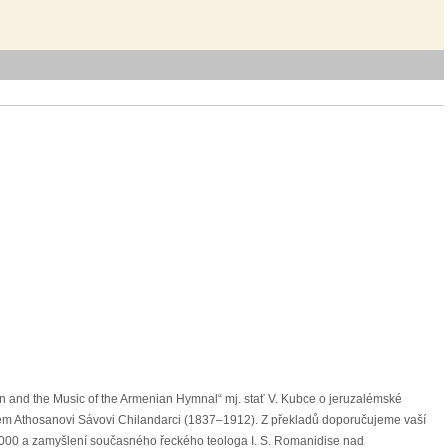
an and the Music of the Armenian Hymnal“ mj. stať V. Kubce o jeruzalémské
eském Athosanovi Sávovi Chilandarci (1837–1912). Z překladů doporučujeme vaší
 1000 a zamyšlení současného řeckého teologa I. S. Romanidise nad