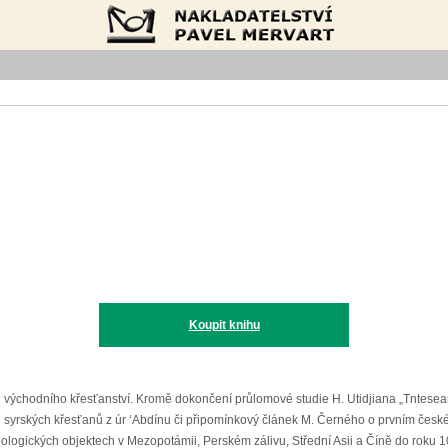
Nakladatelství Pavel Mervart
Koupit knihu
sti východního křesťanství. Kromě dokončení průlomové studie H. Utidjiana „Tntese
nosti syrských křesťanů z úr ‘Abdínu či připomínkový článek M. Černého o prvním č
eologických objektech v Mezopotámii, Perském zálivu, Střední Asii a Číně do roku