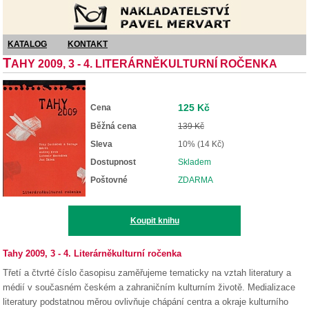
Nakladatelství Pavel Mervart
KATALOG
KONTAKT
T
AHY 2009, 3 - 4. LITERÁRNĚKULTURNÍ ROČENKA
125 Kč
Cena
Běžná cena
139 Kč
Sleva
10% (14 Kč)
Dostupnost
Skladem
Poštovné
ZDARMA
Koupit knihu
Tahy 2009, 3 - 4. Literárněkulturní ročenka
Třetí a čtvrté číslo časopisu zaměřujeme tematicky na vztah literatury a
médií v současném českém a zahraničním kulturním životě. Medializace
literatury podstatnou měrou ovlivňuje chápání centra a okraje kulturního