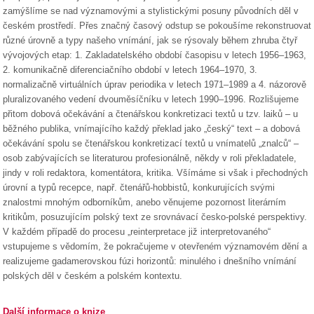
zamýšlíme se nad významovými a stylistickými posuny původních děl v
českém prostředí. Přes značný časový odstup se pokoušíme rekonstruovat
různé úrovně a typy našeho vnímání, jak se rýsovaly během zhruba čtyř
vývojových etap: 1. Zakladatelského období časopisu v letech 1956–1963,
2. komunikačně diferenciačního období v letech 1964–1970, 3.
normalizačně virtuálních úprav periodika v letech 1971–1989 a 4. názorově
pluralizovaného vedení dvouměsíčníku v letech 1990–1996. Rozlišujeme
přitom dobová očekávání a čtenářskou konkretizaci textů u tzv. laiků – u
běžného publika, vnímajícího každý překlad jako „český“ text – a dobová
očekávání spolu se čtenářskou konkretizací textů u vnímatelů „znalců“ –
osob zabývajících se literaturou profesionálně, někdy v roli překladatele,
jindy v roli redaktora, komentátora, kritika. Všímáme si však i přechodných
úrovní a typů recepce, např. čtenářů-hobbistů, konkurujících svými
znalostmi mnohým odborníkům, anebo věnujeme pozornost literárním
kritikům, posuzujícím polský text ze srovnávací česko-polské perspektivy.
V každém případě do procesu „reinterpretace již interpretovaného“
vstupujeme s vědomím, že pokračujeme v otevřeném významovém dění a
realizujeme gadamerovskou fúzi horizontů: minulého i dnešního vnímání
polských děl v českém a polském kontextu.
Další informace o knize