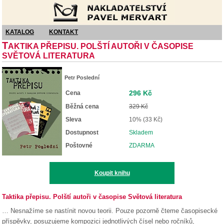
Nakladatelství Pavel Mervart
KATALOG
KONTAKT
T
AKTIKA PŘEPISU. POLŠTÍ AUTOŘI V ČASOPISE
SVĚTOVÁ LITERATURA
Petr Poslední
296 Kč
Cena
Běžná cena
329 Kč
Sleva
10% (33 Kč)
Dostupnost
Skladem
Poštovné
ZDARMA
Koupit knihu
Taktika přepisu. Polští autoři v časopise Světová literatura
… Nesnažíme se nastínit novou teorii. Pouze pozorně čteme časopisecké
příspěvky, posuzujeme kompozici jednotlivých čísel nebo ročníků,