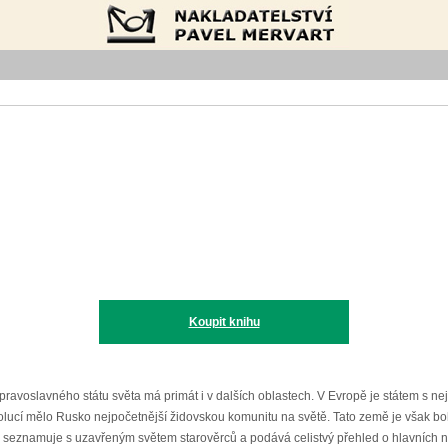
Nakladatelství Pavel Mervart
Koupit knihu
ravoslavného státu světa má primát i v dalších oblastech. V Evropě je státem s n
volucí mělo Rusko nejpočetnější židovskou komunitu na světě. Tato země je však b
y), seznamuje s uzavřeným světem starověrců a podává celistvý přehled o hlavních