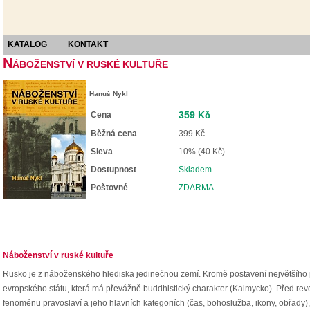
KATALOG
KONTAKT
N
ÁBOŽENSTVÍ V RUSKÉ KULTUŘE
Hanuš Nykl
359 Kč
Cena
Běžná cena
399 Kč
Sleva
10% (40 Kč)
Dostupnost
Skladem
Poštovné
ZDARMA
Náboženství v ruské kultuře
Rusko je z náboženského hlediska jedinečnou zemí. Kromě postavení největšího p
evropského státu, která má převážně buddhistický charakter (Kalmycko). Před re
fenoménu pravoslaví a jeho hlavních kategoriích (čas, bohoslužba, ikony, obřad