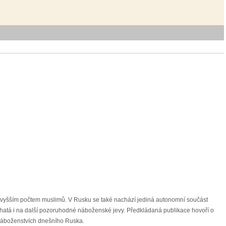
ejvyšším počtem muslimů. V Rusku se také nachází jediná autonomní součást
ohatá i na další pozoruhodné náboženské jevy. Předkládaná publikace hovoří o
 náboženstvích dnešního Ruska.