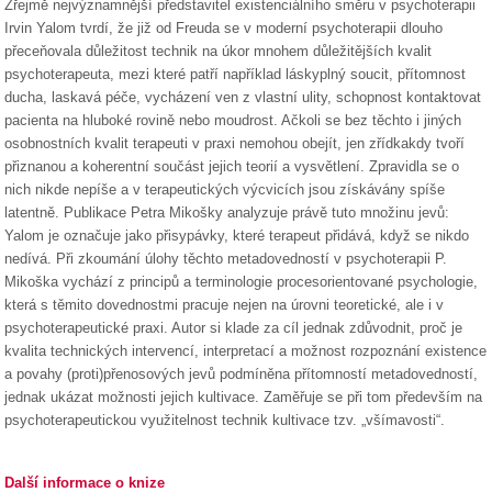
Zřejmě nejvýznamnější představitel existenciálního směru v psychoterapii
Irvin Yalom tvrdí, že již od Freuda se v moderní psychoterapii dlouho
přeceňovala důležitost technik na úkor mnohem důležitějších kvalit
psychoterapeuta, mezi které patří například láskyplný soucit, přítomnost
ducha, laskavá péče, vycházení ven z vlastní ulity, schopnost kontaktovat
pacienta na hluboké rovině nebo moudrost. Ačkoli se bez těchto i jiných
osobnostních kvalit terapeuti v praxi nemohou obejít, jen zřídkakdy tvoří
přiznanou a koherentní součást jejich teorií a vysvětlení. Zpravidla se o
nich nikde nepíše a v terapeutických výcvicích jsou získávány spíše
latentně. Publikace Petra Mikošky analyzuje právě tuto množinu jevů:
Yalom je označuje jako přisypávky, které terapeut přidává, když se nikdo
nedívá. Při zkoumání úlohy těchto metadovedností v psychoterapii P.
Mikoška vychází z principů a terminologie procesorientované psychologie,
která s těmito dovednostmi pracuje nejen na úrovni teoretické, ale i v
psychoterapeutické praxi. Autor si klade za cíl jednak zdůvodnit, proč je
kvalita technických intervencí, interpretací a možnost rozpoznání existence
a povahy (proti)přenosových jevů podmíněna přítomností metadovedností,
jednak ukázat možnosti jejich kultivace. Zaměřuje se při tom především na
psychoterapeutickou využitelnost technik kultivace tzv. „všímavosti“.
Další informace o knize