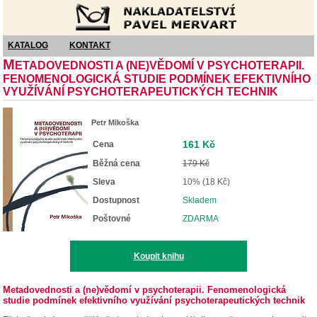
Nakladatelství Pavel Mervart
KATALOG
KONTAKT
M
ETADOVEDNOSTI A (NE)VĚDOMÍ V PSYCHOTERAPII.
FENOMENOLOGICKÁ STUDIE PODMÍNEK EFEKTIVNÍHO
VYUŽÍVÁNÍ PSYCHOTERAPEUTICKÝCH TECHNIK
Petr Mikoška
161 Kč
Cena
Běžná cena
179 Kč
Sleva
10% (18 Kč)
Dostupnost
Skladem
Poštovné
ZDARMA
Koupit knihu
Metadovednosti a (ne)vědomí v psychoterapii. Fenomenologická
studie podmínek efektivního využívání psychoterapeutických technik