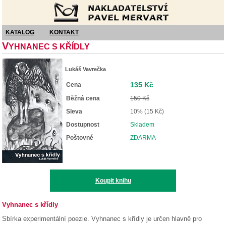
Nakladatelství Pavel Mervart
KATALOG
KONTAKT
V
YHNANEC S KŘÍDLY
Lukáš Vavrečka
135 Kč
Cena
Běžná cena
150 Kč
Sleva
10% (15 Kč)
Dostupnost
Skladem
Poštovné
ZDARMA
Koupit knihu
Vyhnanec s křídly
Sbírka experimentální poezie. Vyhnanec s křídly je určen hlavně pro