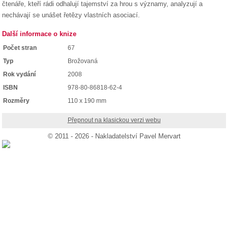
čtenáře, kteří rádi odhalují tajemství za hrou s významy, analyzují a
nechávají se unášet řetězy vlastních asociací.
Další informace o knize
Počet stran
67
Typ
Brožovaná
Rok vydání
2008
ISBN
978-80-86818-62-4
Rozměry
110 x 190 mm
Přepnout na klasickou verzi webu
© 2011 - 2026 - Nakladatelství Pavel Mervart