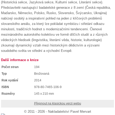
(Historická sekce, Jazyková sekce, Kulturní sekce, Literární sekce).
Představitelé nastupující badatelské generace z 8 zemí (Česká republika,
Maďarsko, Německo, Polsko, Rusko, Slovensko, Švýcarsko, Ukrajina)
nabízejí osobitý a inspirativní pohled na jeden z klíčových problémů
slovanského areálu, za který lze pokládat symbiózu i střetání odkazu
minulosti, tradičních hodnot s modernizačními tendencemi. Členové
mezinárodního autorského kolektivu ve formě dílčích studií a z různých
vědeckých hledisek (lingvistika, literární věda, historie, kulturologie)
zkoumají dynamický vztah mezi historickým dědictvím a výzvami
soudobého světa ve střední a východní Evropě.
Další informace o knize
Počet stran
194
Typ
Brožovaná
Rok vydání
2014
ISBN
978-80-7465-106-9
Rozměry
145 x 210 mm
Přepnout na klasickou verzi webu
© 2011 - 2026 - Nakladatelství Pavel Mervart