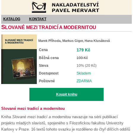
Nakladatelství Pavel Mervart
KATALOG
KONTAKT
S
LOVANÉ MEZI TRADICÍ A MODERNITOU
Marek Příhoda, Markus Giger, Hana Klusáková
179 Kč
Cena
Běžná cena
199 Kč
Sleva
10% (20 Kč)
Dostupnost
Skladem
Poštovné
ZDARMA
Koupit knihu
Slované mezi tradicí a modernitou
Kniha
Slované mezi tradicí a modernitou
navazuje na sérii publikací
projektu mladých slavistů, spojeného s Filozofickou fakultou Univerzity
Karlovy v Praze. 16 textů tohoto svazku je rozděleno do čtyř dílčích oddílů