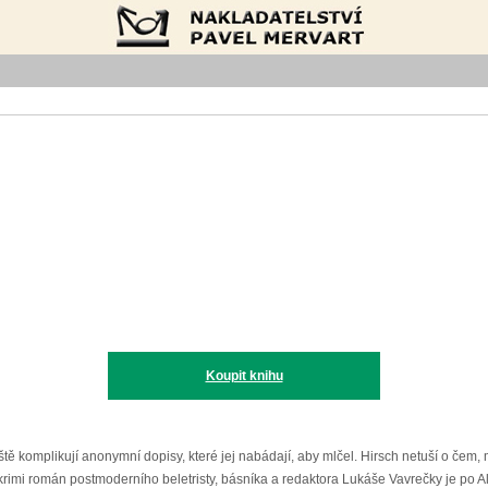
Nakladatelství Pavel Mervart
Koupit knihu
ještě komplikují anonymní dopisy, které jej nabádají, aby mlčel. Hirsch netuší o čem,
imi román postmoderního beletristy, básníka a redaktora Lukáše Vavrečky je po Ali