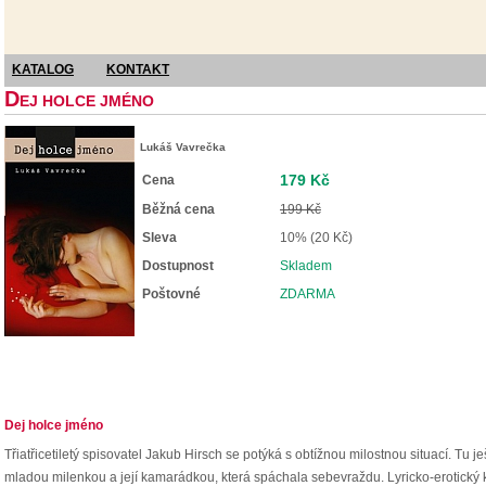
KATALOG
KONTAKT
D
EJ HOLCE JMÉNO
Lukáš Vavrečka
179 Kč
Cena
Běžná cena
199 Kč
Sleva
10% (20 Kč)
Dostupnost
Skladem
Poštovné
ZDARMA
Dej holce jméno
Třiatřicetiletý spisovatel Jakub Hirsch se potýká s obtížnou milostnou situací. Tu 
mladou milenkou a její kamarádkou, která spáchala sebevraždu. Lyricko-erotický kr