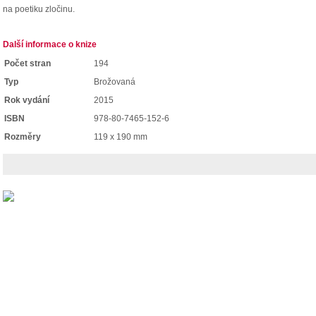
na poetiku zločinu.
Další informace o knize
Počet stran
194
Typ
Brožovaná
Rok vydání
2015
ISBN
978-80-7465-152-6
Rozměry
119 x 190 mm