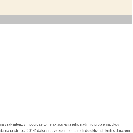
 má však intenzivní pocit, že to nějak souvisí s jeho nadmíru problematickou
bi na příští noc (2014) další z řady experimentálních detektivních knih s důrazem