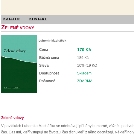
KATALOG
KONTAKT
Z
ELENÉ VDOVY
Lubomír Macháček
170 Kč
Cena
Běžná cena
189 Kč
Sleva
10% (19 Kč)
Dostupnost
Skladem
Poštovné
ZDARMA
Zelené vdovy
V povídkách Lubomíra Macháčka se odehrávají příběhy humorné, vážné i podivuhodně 
čas. Čas lidí, kteří vstupují do života, i čas těch, kteří z něho odcházejí. Někt