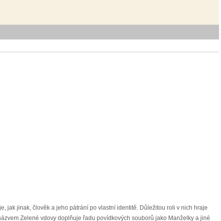
 jinak, člověk a jeho pátrání po vlastní identitě. Důležitou roli v nich hraje
ek s názvem Zelené vdovy doplňuje řadu povídkových souborů jako Manželky a jiné