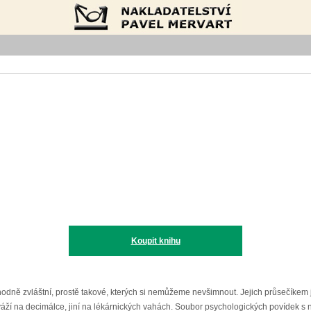
Nakladatelství Pavel Mervart
Koupit knihu
zvláštní, prostě takové, kterých si nemůžeme nevšimnout. Jejich průsečíkem je, jak
eří ho váží na decimálce, jiní na lékárnických vahách. Soubor psychologických povíd