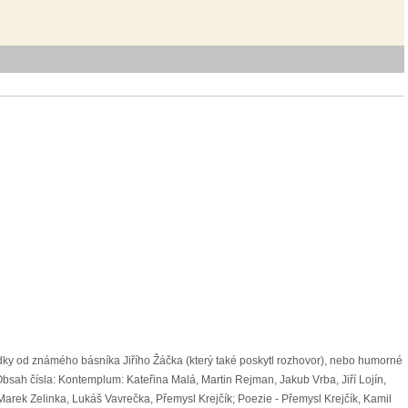
dky od známého básníka Jiřího Žáčka (který také poskytl rozhovor), nebo humorné
. Obsah čísla: Kontemplum: Kateřina Malá, Martin Rejman, Jakub Vrba, Jiří Lojín,
Marek Zelinka, Lukáš Vavrečka, Přemysl Krejčík; Poezie - Přemysl Krejčík, Kamil