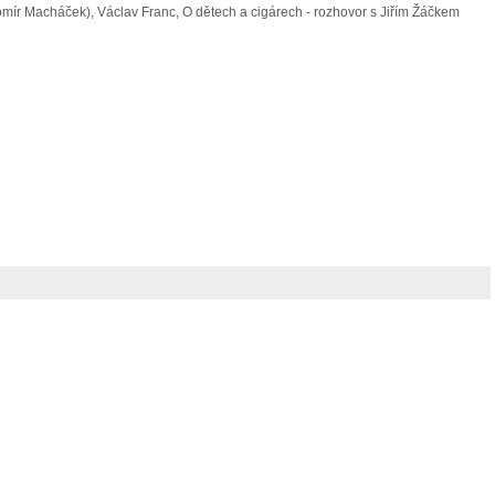
bomír Macháček), Václav Franc, O dětech a cigárech - rozhovor s Jiřím Žáčkem