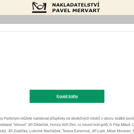
Nakladatelství Pavel Mervart
Koupit knihu
y Partonym můžete nalistovat příspěvky od skutečných mistrů v oboru: krátké poví
dstavil "slizoun" Jiří Dědeček, Honza Volf (Ten, co neumí hrát golf), či Filip Mikuš
cký, Jiří Zradička, Lubomír Macháček, Tereza Exnerová, Jiří Lojín, Milan Moravec, 