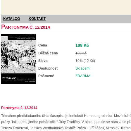
KATALOG
KONTAKT
P
ARTONYMA Č. 12/2014
108 Kč
Cena
Běžná cena
120 Kč
Sleva
10% (12 Kč)
Dostupnost
Skladem
Poštovné
ZDARMA
Partonyma č. 12/2014
Tématem předkládaného čísla časopisu je tentokrát Humor a groteska. Mezi stránk
prózy "tak trochu jiného pohádkáře" Jirky Zradičky. V bloku poezie se nám zase pře
Tereza Exnerová, Jessica Werthaimová Textáž: Próza - Jiří Žáček, Miroslav Jilemni