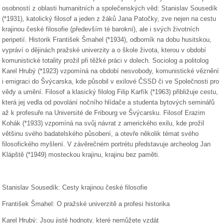
osobností z oblasti humanitních a společenských věd: Stanislav Sousedík
(*1931), katolický filosof a jeden z žáků Jana Patočky, zve nejen na cestu
krajinou české filosofie (především té barokní), ale i svých životních
peripetií. Historik František Šmahel (*1934), odborník na dobu husitskou,
vypráví o dějinách pražské univerzity a o škole života, kterou v období
komunistické totality prožil při těžké práci v dolech. Sociolog a politolog
Karel Hrubý (*1923) vzpomíná na období nesvobody, komunistické věznění
i emigraci do Švýcarska, kde působil v exilové ČSSD či ve Společnosti pro
vědy a umění. Filosof a klasický filolog Filip Karfík (*1963) přibližuje cestu,
která jej vedla od povolání nočního hlídače a studenta bytových seminářů
až k profesuře na Université de Fribourg ve Švýcarsku. Filosof Erazim
Kohák (*1933) vzpomíná na svůj návrat z amerického exilu, kde prožil
většinu svého badatelského působení, a otevře několik témat svého
filosofického myšlení. V závěrečném portrétu představuje archeolog Jan
Klápště (*1949) mosteckou krajinu, krajinu bez paměti.
Stanislav Sousedík: Cesty krajinou české filosofie
František Šmahel: O pražské univerzitě a profesi historika
Karel Hrubý: Jsou jisté hodnoty, které nemůžete vzdát