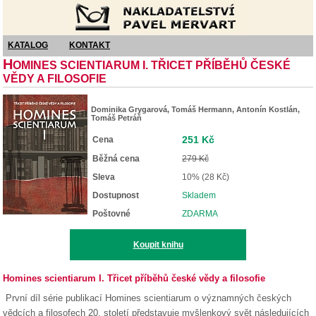
Nakladatelství Pavel Mervart
KATALOG
KONTAKT
H
OMINES SCIENTIARUM I. TŘICET PŘÍBĚHŮ ČESKÉ
VĚDY A FILOSOFIE
Dominika Grygarová, Tomáš Hermann, Antonín Kostlán,
Tomáš Petráň
251 Kč
Cena
Běžná cena
279 Kč
Sleva
10% (28 Kč)
Dostupnost
Skladem
Poštovné
ZDARMA
Koupit knihu
Homines scientiarum I. Třicet příběhů české vědy a filosofie
První díl série publikací Homines scientiarum o významných českých
vědcích a filosofech 20. století představuje myšlenkový svět ná­sledujících