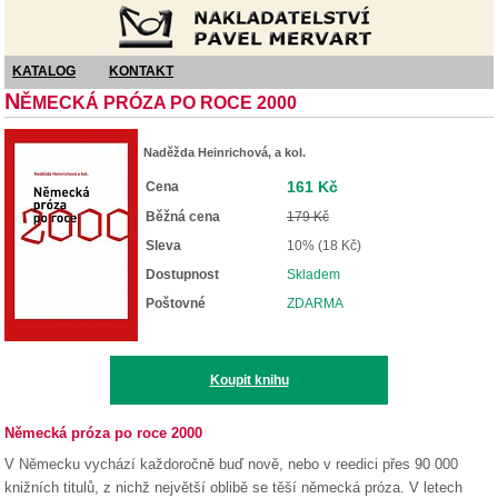
Nakladatelství Pavel Mervart
KATALOG
KONTAKT
N
ĚMECKÁ PRÓZA PO ROCE 2000
Naděžda Heinrichová, a kol.
161 Kč
Cena
Běžná cena
179 Kč
Sleva
10% (18 Kč)
Dostupnost
Skladem
Poštovné
ZDARMA
Koupit knihu
Německá próza po roce 2000
V Německu vychází každoročně buď nově, nebo v reedici přes 90 000
knižních titulů, z nichž největší oblibě se těší německá próza. V letech