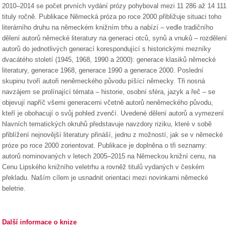
2010–2014 se počet prvních vydání prózy pohyboval mezi 11 286 až 14 111
tituly ročně. Publikace Německá próza po roce 2000 přibližuje situaci toho
literárního druhu na německém knižním trhu a nabízí – vedle tradičního
dělení autorů německé literatury na generaci otců, synů a vnuků – rozdělení
autorů do jednotlivých generací korespondující s historickými mezníky
dvacátého století (1945, 1968, 1990 a 2000): generace klasiků německé
literatury, generace 1968, generace 1990 a generace 2000. Poslední
skupinu tvoří autoři neněmeckého původu píšící německy. Tři nosná
navzájem se prolínající témata – historie, osobní sféra, jazyk a řeč – se
objevují napříč všemi generacemi včetně autorů neněmeckého původu,
kteří je obohacují o svůj pohled zvenčí. Uvedené dělení autorů a vymezení
hlavních tematických okruhů představuje navzdory riziku, které v sobě
přiblížení nejnovější literatury přináší, jednu z možností, jak se v německé
próze po roce 2000 zorientovat. Publikace je doplněna o tři seznamy:
autorů nominovaných v letech 2005–2015 na Německou knižní cenu, na
Cenu Lipského knižního veletrhu a rovněž titulů vydaných v českém
překladu. Naším cílem je usnadnit orientaci mezi novinkami německé
beletrie.
Další informace o knize