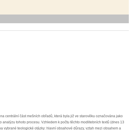
e na centrální část mešních obřadů, která byla již ve starověku označována jako
ž o analýzu tohoto procesu. Vzhledem k počtu těchto modlitebních textů (dnes 13
en na vybrané teologické otázky: hlavní obsahové důrazy, vztah mezi obsahem a