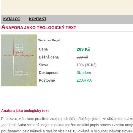
KATALOG
KONTAKT
A
NAFORA JAKO TEOLOGICKÝ TEXT
Walerian Bugel
269 Kč
Cena
Běžná cena
299 Kč
Sleva
10% (30 Kč)
Dostupnost
Skladem
Poštovné
ZDARMA
Anafora jako teologický text
Publikace, v českém prostředí zcela ojedinělá, přibližuje jednu ze stěžejních otáz
„anafora“. Autor se snaží nejen o pokud možno detailní popis procesu vzniku novýc
používaných celosvětově a dalších více než 10 lokálně; v minulosti několik stovek