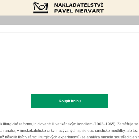
Nakladatelství Pavel Mervart
Koupit knihu
ek liturgické reformy, iniciované II. vatikánským koncilem (1962–1965). Zaměřuje s
h anafor, v římskokatolické církvi nazývaných spíše eucharistické modlitby, ale té
 až několik tisíc v rámci liturgických experimentů) se analýza musela soustředit j