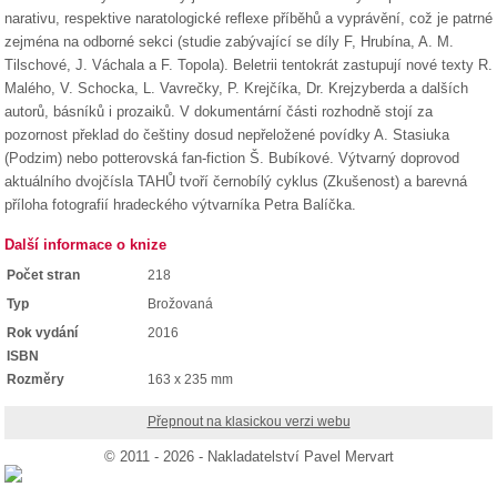
narativu, respektive naratologické reflexe příběhů a vyprávění, což je patrné
zejména na odborné sekci (studie zabývající se díly F, Hrubína, A. M.
Tilschové, J. Váchala a F. Topola). Beletrii tentokrát zastupují nové texty R.
Malého, V. Schocka, L. Vavrečky, P. Krejčíka, Dr. Krejzyberda a dalších
autorů, básníků i prozaiků. V dokumentární části rozhodně stojí za
pozornost překlad do češtiny dosud nepřeložené povídky A. Stasiuka
(Podzim) nebo potterovská fan-fiction Š. Bubíkové. Výtvarný doprovod
aktuálního dvojčísla TAHŮ tvoří černobílý cyklus (Zkušenost) a barevná
příloha fotografií hradeckého výtvarníka Petra Balíčka.
Další informace o knize
Počet stran
218
Typ
Brožovaná
Rok vydání
2016
ISBN
Rozměry
163 x 235 mm
Přepnout na klasickou verzi webu
© 2011 - 2026 - Nakladatelství Pavel Mervart