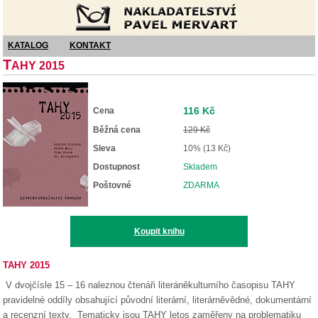
Nakladatelství Pavel Mervart
KATALOG
KONTAKT
T
AHY 2015
116 Kč
Cena
Běžná cena
129 Kč
Sleva
10% (13 Kč)
Dostupnost
Skladem
Poštovné
ZDARMA
Koupit knihu
TAHY 2015
V dvojčísle 15 – 16 naleznou čtenáři literáněkulturního časopisu TAHY
pravidelné oddíly obsahující původní literární, literárněvědné, dokumentární
a recenzní texty. Tematicky jsou TAHY letos zaměřeny na problematiku