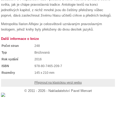
světa, jak je chápe pravoslavná tradice. Antologie textů na konci
jednotlivých kapitol, z nichž mnohé jsou do češtiny přeloženy vůbec
poprvé, dává zaslechnout živému hlasu učitelů církve a předních teologů.
Metropolita Ilarion Alfejev je celosvětově uznávaným pravoslavným
teologem, jehož knihy byly přeloženy do dvou desítek jazyků.
Další informace o knize
Počet stran
248
Typ
Brožovaná
Rok vydání
2016
ISBN
978-80-7465-209-7
Rozměry
145 x 210 mm
Přepnout na klasickou verzi webu
© 2011 - 2026 - Nakladatelství Pavel Mervart