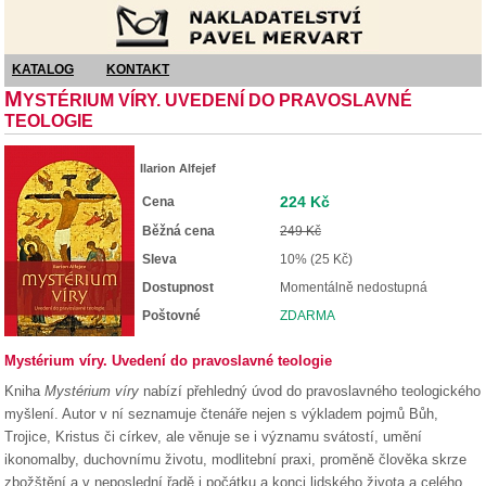
Nakladatelství Pavel Mervart
KATALOG
KONTAKT
M
YSTÉRIUM VÍRY. UVEDENÍ DO PRAVOSLAVNÉ
TEOLOGIE
Ilarion Alfejef
224 Kč
Cena
Běžná cena
249 Kč
Sleva
10% (25 Kč)
Dostupnost
Momentálně nedostupná
Poštovné
ZDARMA
Mystérium víry. Uvedení do pravoslavné teologie
Kniha
Mystérium víry
nabízí přehledný úvod do pravoslavného teologického
myšlení. Autor v ní seznamuje čtenáře nejen s výkladem pojmů Bůh,
Trojice, Kristus či církev, ale věnuje se i významu svátostí, umění
ikonomalby, duchovnímu životu, modlitební praxi, proměně člověka skrze
zbožštění a v neposlední řadě i počátku a konci lidského života a celého