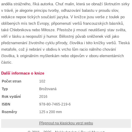
anděla strážného, říká autorka. Chuť malin, která se obnaží škrtnutím sirky
v trávě, je alegorie principu tvorby, odhazování balastu v proudu slov,
redukce nepoe tických součástí jazyka. V knížce jsou verše z toulek po
oblíbených mís tech Evropy, připomenutí veršů francouzských básníků,
také Chlebnikova nebo Miłosze. Přestože ji rmoutí neutěšený stav světa,
věří v lásku a neopouští ji humor. Bělostný půvab sněženek vidí jako
předznamenání životního cyklu přírody, člověka i této knížky veršů. Tleská
metafoře, což ji nebrání v obdivu k vrcho lům racio nálního chování
člověka, k originálním myšlenkám nebo objevům v oboru elementárních
částic.
Další informace o knize
Počet stran
102
Typ
Brožovaná
Rok vydání
2016
ISBN
978-80-7465-219-6
Rozměry
125 x 200 mm
Přepnout na klasickou verzi webu