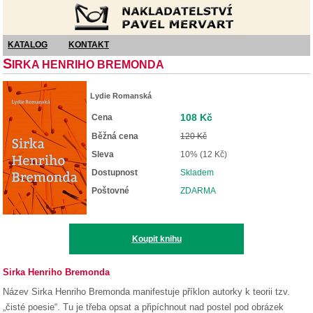
Nakladatelství Pavel Mervart
KATALOG
KONTAKT
S
IRKA HENRIHO BREMONDA
Lydie Romanská
108 Kč
Cena
Běžná cena
120 Kč
Sleva
10% (12 Kč)
Dostupnost
Skladem
Poštovné
ZDARMA
Koupit knihu
Sirka Henriho Bremonda
Název Sirka Henriho Bremonda manifestuje příklon autorky k teorii tzv.
„čisté poesie“. Tu je třeba opsat a připíchnout nad postel pod obrázek