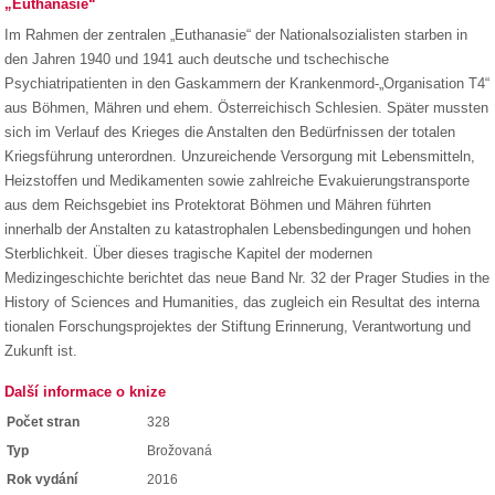
„Euthanasie“
Im Rahmen der zentralen „Euthanasie“ der Nationalsozialisten starben in
den Jahren 1940 und 1941 auch deutsche und tschechische
Psychiatripatienten in den Gaskammern der Krankenmord-„Organisation T4“
aus Böhmen, Mähren und ehem. Österreichisch Schlesien. Später mussten
sich im Verlauf des Krieges die Anstalten den Bedürfnissen der totalen
Kriegsführung unterordnen. Unzureichende Versorgung mit Lebensmitteln,
Heizstoffen und Medikamenten sowie zahlreiche Evakuierungstransporte
aus dem Reichsgebiet ins Protektorat Böhmen und Mähren führten
innerhalb der Anstalten zu katastrophalen Lebensbedingungen und hohen
Sterblichkeit. Über dieses tragische Kapitel der modernen
Medizingeschichte berichtet das neue Band Nr. 32 der Prager Studies in the
History of Sciences and Humanities, das zugleich ein Resultat des interna
tionalen Forschungsprojektes der Stiftung Erinnerung, Verantwortung und
Zukunft ist.
Další informace o knize
Počet stran
328
Typ
Brožovaná
Rok vydání
2016