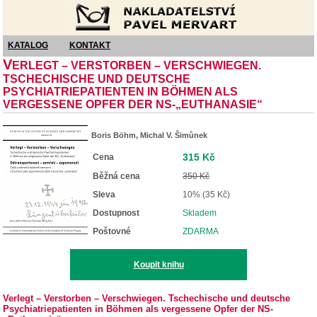
Nakladatelství Pavel Mervart
KATALOG
KONTAKT
V
ERLEGT – VERSTORBEN – VERSCHWIEGEN.
TSCHECHISCHE UND DEUTSCHE
PSYCHIATRIEPATIENTEN IN BÖHMEN ALS
VERGESSENE OPFER DER NS-„EUTHANASIE“
Boris Böhm, Michal V. Šimůnek
315 Kč
Cena
Běžná cena
350 Kč
Sleva
10% (35 Kč)
Dostupnost
Skladem
Poštovné
ZDARMA
Koupit knihu
Verlegt – Verstorben – Verschwiegen. Tschechische und deutsche
Psychiatriepatienten in Böhmen als vergessene Opfer der NS-