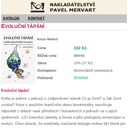
Nakladatelství Pavel Mervart
KATALOG
KONTAKT
E
VOLUČNÍ TÁPÁNÍ
Anton Markoš
332 Kč
Cena
Běžná cena
369 Kč
Sleva
10% (37 Kč)
Dostupnost
Momentálně nedostupná
Poštovné
ZDARMA
Evoluční tápání
Kniha je jedním z pokusů o zodpovězení otázek Co je život? a Jak život
vznikal? Autor s použitím hraničního oboru biosémiotiky nasvěcuje
odpovědi z oblastí nauk přírodních i humanitních a pokouší se o jejich
sjednocení. Líčí koevoluci planety a života a jeho postupnou emancipaci a
evoluci. Chce ukázat, že mantinely současné biologie mohou být těsné pro