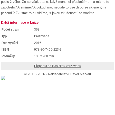
popis živého. Co se však stane, když mantinel přeskočíme – a máme to
zapotřebí? A smíme? A pokud ano, nebude to vše „hrou se skleněnými
perlami“? Zkusme to a uvidíme, s jakou zkušeností se vrátíme.
Další informace o knize
Počet stran
368
Typ
Brožovaná
Rok vydání
2016
ISBN
978-80-7465-223-3
Rozměry
135 x 200 mm
Přepnout na klasickou verzi webu
© 2011 - 2026 - Nakladatelství Pavel Mervart