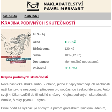
Nakladatelství Pavel Mervart
KATALOG
KONTAKT
K
RAJINA PODIVNÝCH SKUTEČNOSTÍ
Jiří Suchý
108 Kč
Cena
Běžná cena
120 Kč
Sleva
10% (12 Kč)
Dostupnost
Momentálně nedostupná
Poštovné
ZDARMA
Krajina podivných skutečností
Nová básnická sbírka Jiřího Suchého, jedné z nejvýznamnějších osobností
naší kultury, je nesporným přínosem pro současnou českou literaturu. Autor
svoji knížku rozdělil do tří oddílů s názvy: Krajina podivných skutečností,
Amálie, A roky plynou… plynou…
První oddíl se vyznačuje snovým a přitom groteskním lyrickým laděním,