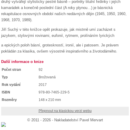
druhý vytvářejí stylisticky pestré básně – portréty titulní hrdinky i jejích
kamarádek a konečně poslední část (A roky plynou…) je básnická
rekapitulace osnovných období našich nedávných dějin (1945, 1950, 1960,
1968, 1970, 1989).
Jiří Suchý v této knížce opět prokazuje, jak mistrně umí zacházet s
jazykem, stylovými rovinami, eufonií, rytmem, prolínáním lyrických
a epických poloh básní, groteskností, ironií, ale i patosem. Je právem
pokládán za klasika, ovšem výsostně inspirativního a životodárného.
Další informace o knize
Počet stran
92
Typ
Brožovaná
Rok vydání
2017
ISBN
978-80-7465-229-5
Rozměry
148 x 210 mm
Přepnout na klasickou verzi webu
© 2011 - 2026 - Nakladatelství Pavel Mervart