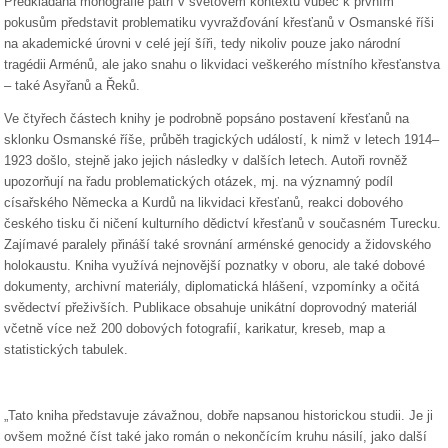
Předkládaná monografie patří v světovém kontextu vůbec k prvním
pokusům představit problematiku vyvražďování křesťanů v Osmanské říši
na akademické úrovni v celé její šíři, tedy nikoliv pouze jako národní
tragédii Arménů, ale jako snahu o likvidaci veškerého místního křesťanstva
– také Asyřanů a Řeků.
Ve čtyřech částech knihy je podrobně popsáno postavení křesťanů na
sklonku Osmanské říše, průběh tragických událostí, k nimž v letech 1914–
1923 došlo, stejně jako jejich následky v dalších letech. Autoři rovněž
upozorňují na řadu problematických otázek, mj. na významný podíl
císařského Německa a Kurdů na likvidaci křesťanů, reakci dobového
českého tisku či ničení kulturního dědictví křesťanů v současném Turecku.
Zajímavé paralely přináší také srovnání arménské genocidy a židovského
holokaustu. Kniha využívá nejnovější poznatky v oboru, ale také dobové
dokumenty, archivní materiály, diplomatická hlášení, vzpomínky a očitá
svědectví přeživších. Publikace obsahuje unikátní doprovodný materiál
včetně více než 200 dobových fotografií, karikatur, kreseb, map a
statistických tabulek.
„Tato kniha představuje závažnou, dobře napsanou historickou studii. Je ji
ovšem možné číst také jako román o nekončícím kruhu násilí, jako další