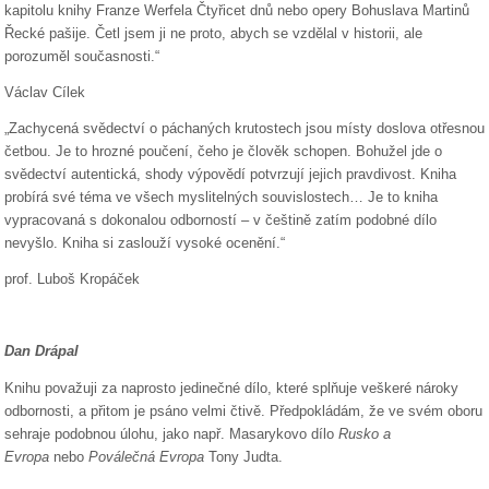
kapitolu knihy Franze Werfela Čtyřicet dnů nebo opery Bohuslava Martinů
Řecké pašije. Četl jsem ji ne proto, abych se vzdělal v historii, ale
porozuměl současnosti.“
Václav Cílek
„Zachycená svědectví o páchaných krutostech jsou místy doslova otřesnou
četbou. Je to hrozné poučení, čeho je člověk schopen. Bohužel jde o
svědectví autentická, shody výpovědí potvrzují jejich pravdivost. Kniha
probírá své téma ve všech myslitelných souvislostech… Je to kniha
vypracovaná s dokonalou odborností – v češtině zatím podobné dílo
nevyšlo. Kniha si zaslouží vysoké ocenění.“
prof. Luboš Kropáček
Dan Drápal
Knihu považuji za naprosto jedinečné dílo, které splňuje veškeré nároky
odbornosti, a přitom je psáno velmi čtivě. Předpokládám, že ve svém oboru
sehraje podobnou úlohu, jako např. Masarykovo dílo
Rusko a
Evropa
nebo
Poválečná Evropa
Tony Judta.