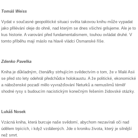
Tomáš Weiss
Vydat v současné geopolitické situaci světa takovou knihu může vypadat
jako přilévání oleje do ohně, nad kterým se dnes všichni grilujeme. Ale je to
kus historie. A varování před fundamentalismem, touhou ovládat druhé. V
tomto příběhu mají máslo na hlavě vládci Osmanské říše.
Zdenko Pavelka
Kniha je důkladným, čtenářky strhujícím svědectvím o tom, že v Malé Asii
se před sto lety odehrál předchůdce holokaustu. A že politické, ekonomické
a náboženské pozadí mělo vyvražďování Neturků a nemuslimů téměř
shodné rysy s budoucím nacistickým konečným řešením židovské otázky.
Lukáš Nosek
Vzácná kniha, která burcuje naše svědomí, abychom nezavírali oči nad
údělem trpících, i když vzdálených. Jde o kroniku života, který je silnější
než smrt.