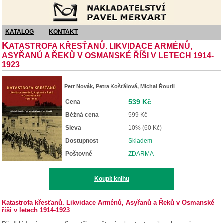
Nakladatelství Pavel Mervart
KATALOG
KONTAKT
K
ATASTROFA KŘESŤANŮ. LIKVIDACE ARMÉNŮ,
ASYŘANŮ A ŘEKŮ V OSMANSKÉ ŘÍŠI V LETECH 1914-
1923
Petr Novák, Petra Košťálová, Michal Řoutil
539 Kč
Cena
Běžná cena
599 Kč
Sleva
10% (60 Kč)
Dostupnost
Skladem
Poštovné
ZDARMA
Koupit knihu
Katastrofa křesťanů. Likvidace Arménů, Asyřanů a Řeků v Osmanské
říši v letech 1914-1923