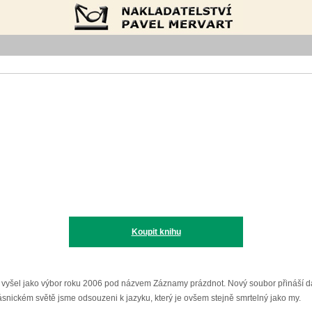
Nakladatelství Pavel Mervart
Koupit knihu
yšel jako výbor roku 2006 pod názvem Záznamy prázdnot. Nový soubor přináší dalš
nickém světě jsme odsouzeni k jazyku, který je ovšem stejně smrtelný jako my.