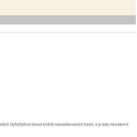
ích čtyřiačtyřicet dosud knižně nepublikovaných básní, a je tedy návratem k