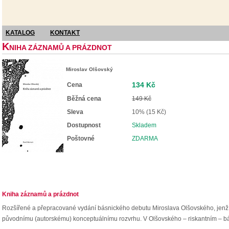
KATALOG
KONTAKT
K
NIHA ZÁZNAMŮ A PRÁZDNOT
Miroslav Olšovský
134 Kč
Cena
Běžná cena
149 Kč
Sleva
10% (15 Kč)
Dostupnost
Skladem
Poštovné
ZDARMA
Kniha záznamů a prázdnot
Rozšířené a přepracované vydání básnického debutu Miroslava Olšovského, jenž v
původnímu (autorskému) konceptuálnímu rozvrhu. V Olšovského – riskantním – bás