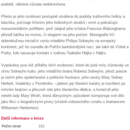
podobě, některá zůstala nedokončena.
Přesto je jeho osobnost postupně utvářena do podoby kultovního hrdiny a
básníka, počínaje líčením jeho hrdinských skutků i smrti a pokračujíc
monumentálním pohřbem, jenž údajně jeho tchána Francise Walsinghama
přivedl takřka na mizinu, či elegiemi na jeho počest. Monografie líčí
dobrodružnou iniciační cestu mladého Philipa Sidneyho na evropský
kontinent, jež ho zavedla do Paříže bartolomějské noci, ale také do Vídně a
Prahy, kde navazuje kontakt s rodinou Tadeáše Hájka z Hájku.
Vyprávěny jsou též příběhy těch osobností, které do jisté míry zůstávaly ve
stínu Sidneyho kultu: jeho mladšího bratra Roberta Sidneyho, jehož poezie
je ústím jeho společenské a politické frustrace; jeho sestry Mary Sidney
Herbert, hraběnky z Pembroke – jádrem její literární kariéry je truchlení po
mrtvém bratrovi a převzetí role jeho literárního dědice; a konečně jeho
neteře lady Mary Wroth, která důmyslným způsobem komponuje své dílo
jako fikci s biografickými prvky (včetně mileneckého vztahu s bratrancem
Williamem Herbertem).
Další informace o knize
Počet stran
162