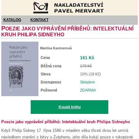
Nakladatelství Pavel Mervart
KATALOG
KONTAKT
P
OEZIE JAKO VYPRÁVĚNÍ PŘÍBĚHŮ: INTELEKTUÁLNÍ
KRUH PHILIPA SIDNEYHO
Martina Kastnerová
161 Kč
Cena
Běžná cena
179 Kč
Sleva
10% (18 Kč)
Dostupnost
Skladem
Poštovné
ZDARMA
Koupit knihu
Poezie jako vyprávění příběhů: Intelektuální kruh Philipa Sidneyho
Když Philip Sidney 17. října 1586 v mladém věku třiceti dvou let umírá
následkem zranění z bitvy u Zutphenu, jeho díla kolují pouze v rukopisné