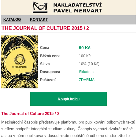
Nakladatelství Pavel Mervart
KATALOG
KONTAKT
T
HE JOURNAL OF CULTURE 2015 / 2
90 Kč
Cena
Běžná cena
100 Kč
Sleva
10% (10 Kč)
Dostupnost
Skladem
Poštovné
ZDARMA
Koupit knihu
The Journal of Culture 2015 / 2
Mezinárodní časopis představuje platformu pro publikování odborných textů
s cílem podpořit integrální studium kultury. Časopis vychází dvakrát ročně
a jsou v něm publikovány dosud nikde neotištěné odborné studie. Studie