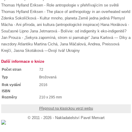
Thomas Hylland Eriksen - Role antropologie v přehřívajícím se světě
Thomas Hylland Eriksen - The place of anthropology in an overheated world
Zdenka Sokolíčková - Kultur mnoho, planeta Země jedna jediná Přemysl
Mácha - Ani příroda, ani kultura (antropologické inspirace) Hana Horáková -
Současné Lipno Jana Jetmarová - Bolívie: od indigenity k eko-indigenitě?
Jan Prouza - „Sekyra zapomíná, strom si pamatuje“ Jana Karlová — Díky a
navzdory Atlantiku Martina Cichá, Jana Máčalová, Andrea, Preissová
Krejčí, Jasna Skotáková —Dvojí tvář Ukrajiny
Další informace o knize
Počet stran
72
Typ
Brožovaná
Rok vydání
2016
ISBN
Rozměry
210 x 295 mm
Přepnout na klasickou verzi webu
© 2011 - 2026 - Nakladatelství Pavel Mervart