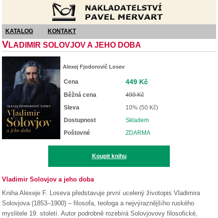
Nakladatelství Pavel Mervart
KATALOG
KONTAKT
V
LADIMIR SOLOVJOV A JEHO DOBA
Alexej Fjodorovič Losev
449 Kč
Cena
Běžná cena
499 Kč
Sleva
10% (50 Kč)
Dostupnost
Skladem
Poštovné
ZDARMA
Koupit knihu
Vladimir Solovjov a jeho doba
Kniha Alexeje F. Loseva představuje první ucelený životopis Vladimira
Solovjova (1853–1900) – filosofa, teologa a nejvýraznějšího ruského
myslitele 19. století. Autor podrobně rozebírá Solovjovovy filosofické,