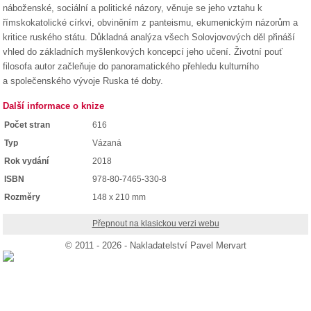
náboženské, sociální a politické názory, věnuje se jeho vztahu k
římskokatolické církvi, obviněním z panteismu, ekumenickým názorům a
kritice ruského státu. Důkladná analýza všech Solovjovových děl přináší
vhled do základních myšlenkových koncepcí jeho učení. Životní pouť
filosofa autor začleňuje do panoramatického přehledu kulturního
a společenského vývoje Ruska té doby.
Další informace o knize
Počet stran
616
Typ
Vázaná
Rok vydání
2018
ISBN
978-80-7465-330-8
Rozměry
148 x 210 mm
Přepnout na klasickou verzi webu
© 2011 - 2026 - Nakladatelství Pavel Mervart