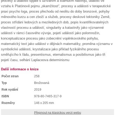
procesy a události spjaté s užíváním a stárnutím nástrojů, událost ve
vztahu k Platónově pojmu „okamžitost“, procesy a události v terapeutické
praxi psycho loga, proces přechodu od neolitu do doby bronzové, pohyby
měnového kurzu a cen zboží a služeb, procesy deskové tektoniky Země,
proces střídání ledových a meziledových dob, popis kvantifikovatelných
vlastností procesu a událostí, singularity a katastrofy jako významné
události v rámci časového vývoje, pojetí událostí jako polomnožin,
konceptualizace procesu jako zobecnění vopěnkovského pohybu,
matematický text jako událost v dějinách matematiky, proměna významu v
symbolické události, krystalizace jako příklad fyzikálního procesu
směřujícího k řádu, presentismus, eternalismus a posibilismus jako tři
pojetí času, selhání Laplaceova determinismu
Další informace o knize
Počet stran
258
Typ
Brožovaná
Rok vydání
2019
ISBN
978-80-7465-317-9
Rozměry
146 x 205 mm
Přepnout na klasickou verzi webu