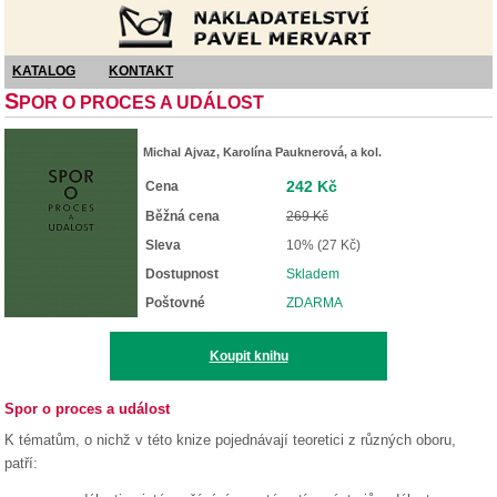
Nakladatelství Pavel Mervart
KATALOG
KONTAKT
S
POR O PROCES A UDÁLOST
Michal Ajvaz, Karolína Pauknerová, a kol.
242 Kč
Cena
Běžná cena
269 Kč
Sleva
10% (27 Kč)
Dostupnost
Skladem
Poštovné
ZDARMA
Koupit knihu
Spor o proces a událost
K tématům, o nichž v této knize pojednávají teoretici z různých oboru,
patří: