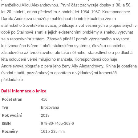
manželkou Allou Alexandrovnou. První část zachycuje dopisy z 30. a 50.
let 20. století, druhá především z období let 1954–1957. Korespondence
Daniila Andrejeva umožňuje nahlédnout do intelektuálního života
stalinského Sovětského svazu, přibližuje život vězněných a propuštěných v
době po Stalinově smrti s jejich existenčními problémy a snahou vyrovnat
se s represivním státem. Zároveň přináší portrét významného a vysoce
kultivovaného tvůrce – oběti stalinského systému, člověka osobitého,
zásadového až tvrdohlavého, ale také něžného, starostlivého a po dlouhá
léta odloučení věrně milujícího manžela. Korespondenci doplňuje
Andrejevova biografie z pera jeho ženy Ally Alexandrovny. Kniha je opatřena
úvodní studií, poznámkovým aparátem a výkladovými komentáři
překladatele.
Další informace o knize
Počet stran
416
Typ
Brožovaná
Rok vydání
2019
ISBN
978-80-7465-363-6
Rozměry
161 x 235 mm