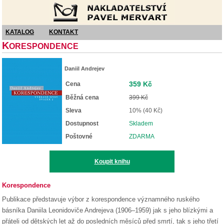
Nakladatelství Pavel Mervart
KATALOG
KONTAKT
K
ORESPONDENCE
Daniil Andrejev
359 Kč
Cena
Běžná cena
399 Kč
Sleva
10% (40 Kč)
Dostupnost
Skladem
Poštovné
ZDARMA
Koupit knihu
Korespondence
Publikace představuje výbor z korespondence významného ruského
básníka Daniila Leonidoviče Andrejeva (1906–1959) jak s jeho blízkými a
přáteli od dětských let až do posledních měsíců před smrtí, tak s jeho třetí