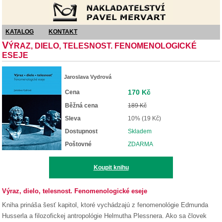
Nakladatelství Pavel Mervart
KATALOG
KONTAKT
V
ÝRAZ, DIELO, TELESNOST. FENOMENOLOGICKÉ
ESEJE
Jaroslava Vydrová
170 Kč
Cena
Běžná cena
189 Kč
Sleva
10% (19 Kč)
Dostupnost
Skladem
Poštovné
ZDARMA
Koupit knihu
Výraz, dielo, telesnost. Fenomenologické eseje
Kniha prináša šesť kapitol, ktoré vychádzajú z fenomenológie Edmunda
Husserla a filozofickej antropológie Helmutha Plessnera. Ako sa človek