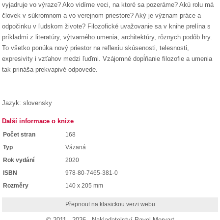
vyjadruje vo výraze? Ako vidíme veci, na ktoré sa pozeráme? Akú rolu má
človek v súkromnom a vo verejnom priestore? Aký je význam práce a
odpočinku v ľudskom živote? Filozofické uvažovanie sa v knihe prelína s
príkladmi z literatúry, výtvarného umenia, architektúry, rôznych podôb hry.
To všetko ponúka nový priestor na reflexiu skúsenosti, telesnosti,
expresivity i vzťahov medzi ľuďmi. Vzájomné dopĺňanie filozofie a umenia
tak prináša prekvapivé odpovede.
Jazyk: slovensky
Další informace o knize
Počet stran
168
Typ
Vázaná
Rok vydání
2020
ISBN
978-80-7465-381-0
Rozměry
140 x 205 mm
Přepnout na klasickou verzi webu
© 2011 - 2026 - Nakladatelství Pavel Mervart