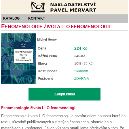
Nakladatelství Pavel Mervart
KATALOG
KONTAKT
F
ENOMENOLOGIE ŽIVOTA I.: O FENOMENOLOGII
Michel Henry
224 Kč
Cena
Běžná cena
249 Kč
Sleva
10% (25 Kč)
Dostupnost
Skladem
Poštovné
ZDARMA
Koupit knihu
Fenomenologie života I.: O fenomenologii
Fenomenologie života I. O fenomenologii je prvním dílem souboru kratších
textů, původně publikovaných v různých časopisech, sbornících a
materiálech z konferencí. Jejich význam spatřujeme především v tom, že