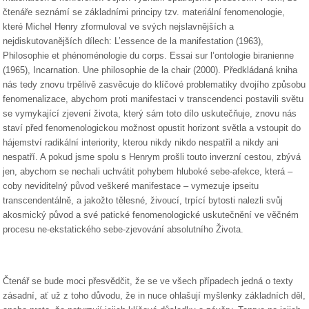
čtenáře seznámí se základními principy tzv. materiální fenomenologie,
které Michel Henry zformuloval ve svých nejslavnějších a
nejdiskutovanějších dílech: L’essence de la manifestation (1963),
Philosophie et phénoménologie du corps. Essai sur l’ontologie biranienne
(1965), Incarnation. Une philosophie de la chair (2000). Předkládaná kniha
nás tedy znovu trpělivě zasvěcuje do klíčové problematiky dvojího způsobu
fenomenalizace, abychom proti manifestaci v transcendenci postavili světu
se vymykající zjevení života, který sám toto dílo uskutečňuje, znovu nás
staví před fenomenologickou možnost opustit horizont světla a vstoupit do
hájemství radikální interiority, kterou nikdy nikdo nespatřil a nikdy ani
nespatří. A pokud jsme spolu s Henrym prošli touto inverzní cestou, zbývá
jen, abychom se nechali uchvátit pohybem hluboké sebe-afekce, která –
coby neviditelný původ veškeré manifestace – vymezuje ipseitu
transcendentálně, a jakožto tělesné, živoucí, trpící bytosti nalezli svůj
akosmický původ a své patické fenomenologické uskutečnění ve věčném
procesu ne-ekstatického sebe-zjevování absolutního Života.
Čtenář se bude moci přesvědčit, že se ve všech případech jedná o texty
zásadní, ať už z toho důvodu, že in nuce ohlašují myšlenky základních děl,