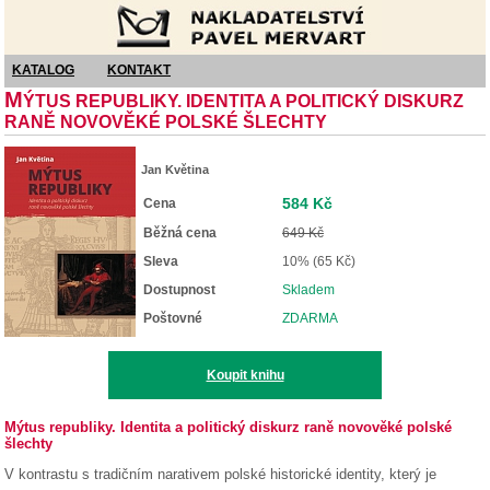
Nakladatelství Pavel Mervart
KATALOG
KONTAKT
M
ÝTUS REPUBLIKY. IDENTITA A POLITICKÝ DISKURZ
RANĚ NOVOVĚKÉ POLSKÉ ŠLECHTY
Jan Květina
584 Kč
Cena
Běžná cena
649 Kč
Sleva
10% (65 Kč)
Dostupnost
Skladem
Poštovné
ZDARMA
Koupit knihu
Mýtus republiky. Identita a politický diskurz raně novověké polské
šlechty
V kontrastu s tradičním narativem polské historické identity, který je