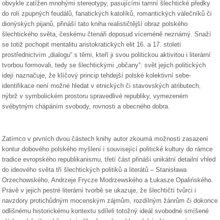
obvykle zatížen mnohými stereotypy, pasujícími tamní šlechtické předky
do rolí zpupných feudálů, fanatických katolíků, romantických válečníků či
dionýských pijanů, přináší tato kniha realističtější obraz polského
šlechtického světa, českému čtenáři doposud víceméně neznámý. Snaží
se totiž pochopit mentalitu aristokratických elit 16. a 17. století
prostřednictvím „dialogu“ s těmi, kteří ji svou politickou aktivitou i literární
tvorbou formovali, tedy se šlechtickými „občany“: svět jejich politických
idejí naznačuje, že klíčový princip tehdejší polské kolektivní sebe-
identifikace není možné hledat v etnických či stavovských atributech,
nýbrž v symbolickém prostoru spravedlivé republiky, vymezeném
svébytným chápáním svobody, rovnosti a obecného dobra.
Zatímco v prvních dvou částech knihy autor zkoumá možnosti zasazení
kontur dobového polského myšlení i související politické kultury do rámce
tradice evropského republikanismu, třetí část přináší unikátní detailní vhled
do ideového světa tří šlechtických politiků a literátů – Stanisława
Orzechowského, Andrzeje Frycze Modrzewského a Łukasze Opalińského.
Právě v jejich pestré literární tvorbě se ukazuje, že šlechtičtí tvůrci i
navzdory protichůdným mocenským zájmům, rozdílným žánrům či dokonce
odlišnému historickému kontextu sdíleli totožný ideál svobodné smíšené