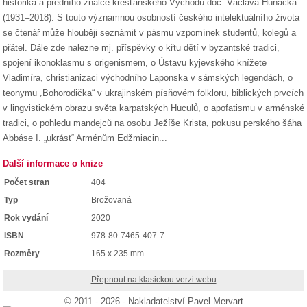
historika a předního znalce křesťanského Východu doc. Václava Huňáčka
(1931–2018). S touto významnou osobností českého intelektuálního života
se čtenář může hlouběji seznámit v pásmu vzpomínek studentů, kolegů a
přátel. Dále zde nalezne mj. příspěvky o křtu dětí v byzantské tradici,
spojení ikonoklasmu s origenismem, o Ústavu kyjevského knížete
Vladimíra, christianizaci východního Laponska v sámských legendách, o
teonymu „Bohorodička“ v ukrajinském písňovém folkloru, biblických prvcích
v lingvistickém obrazu světa karpatských Huculů, o apofatismu v arménské
tradici, o pohledu mandejců na osobu Ježíše Krista, pokusu perského šáha
Abbáse I. „ukrást“ Arménům Edžmiacin...
Další informace o knize
Počet stran
404
Typ
Brožovaná
Rok vydání
2020
ISBN
978-80-7465-407-7
Rozměry
165 x 235 mm
Přepnout na klasickou verzi webu
© 2011 - 2026 - Nakladatelství Pavel Mervart