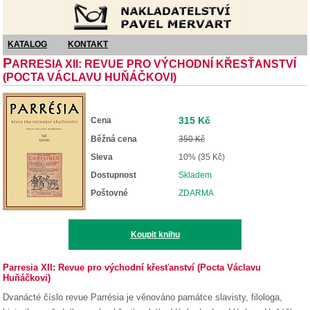
Nakladatelství Pavel Mervart
KATALOG
KONTAKT
P
ARRESIA XII: REVUE PRO VÝCHODNÍ KŘESŤANSTVÍ
(POCTA VÁCLAVU HUŇÁČKOVI)
315 Kč
Cena
Běžná cena
350 Kč
Sleva
10% (35 Kč)
Dostupnost
Skladem
Poštovné
ZDARMA
Koupit knihu
Parresia XII: Revue pro východní křesťanství (Pocta Václavu
Huňáčkovi)
Dvanácté číslo revue Parrésia je věnováno památce slavisty, filologa,