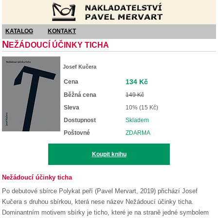
Nakladatelství Pavel Mervart
KATALOG
KONTAKT
N
EŽÁDOUCÍ ÚČINKY TICHA
Josef Kučera
134 Kč
Cena
Běžná cena
149 Kč
Sleva
10% (15 Kč)
Dostupnost
Skladem
Poštovné
ZDARMA
Koupit knihu
Nežádoucí účinky ticha
Po debutové sbírce Polykat peří (Pavel Mervart, 2019) přichází Josef
Kučera s druhou sbírkou, která nese název Nežádoucí účinky ticha.
Dominantním motivem sbírky je ticho, které je na straně jedné symbolem