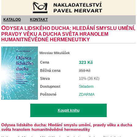
Nakladatelství Pavel Mervart
KATALOG
KONTAKT
O
DYSEA LIDSKÉHO DUCHA: HLEDÁNÍ SMYSLU UMĚNÍ,
PRAVDY VĚKU A DUCHA SVĚTA HRANOLEM
HUMANITNĚVĚDNÉ HERMENEUTIKY
Miroslav Mikulášek
323 Kč
Cena
Běžná cena
359 Kč
Sleva
10% (36 Kč)
Dostupnost
Skladem
Poštovné
ZDARMA
Koupit knihu
Odysea lidského ducha: Hledání smyslu umění, pravdy věku a ducha
světa hranolem humanitněvědné hermeneutiky