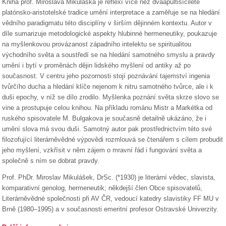
Kniha prof. Miroslava Mikuláška je reflexí více než dvaapůltisícileté
platónsko-aristotelské tradice umění interpretace a zaměřuje se na hledání
vědního paradigmatu této disciplíny v širším dějinném kontextu. Autor v
díle sumarizuje metodologické aspekty hlubinné hermeneutiky, poukazuje
na myšlenkovou provázanost západního intelektu se spiritualitou
východního světa a soustředí se na hledání samotného smyslu a pravdy
umění i bytí v proměnách dějin lidského myšlení od antiky až po
současnost. V centru jeho pozornosti stojí poznávání tajemství ingenia
tvůrčího ducha a hledání klíče nejenom k nitru samotného tvůrce, ale i k
duši epochy, v níž se dílo zrodilo. Myšlenka poznání světa skrze slovo se
vine a prostupuje celou knihou. Na příkladu románu Mistr a Markétka od
ruského spisovatele M. Bulgakova je současně detailně ukázáno, že i
umění slova má svou duši. Samotný autor pak prostřednictvím této své
filozofující literárněvědné výpovědi rozmlouvá se čtenářem s cílem probudit
jeho myšlení, vzkřísit v něm zájem o mravní řád i fungování světa a
společně s ním se dobrat pravdy.
Prof. PhDr. Miroslav Mikulášek, DrSc. (*1930) je literární vědec, slavista,
komparativní genolog, hermeneutik; někdejší člen Obce spisovatelů,
Literárněvědné společnosti při AV ČR, vedoucí katedry slavistiky FF MU v
Brně (1980–1995) a v současnosti emeritní profesor Ostravské Univerzity.