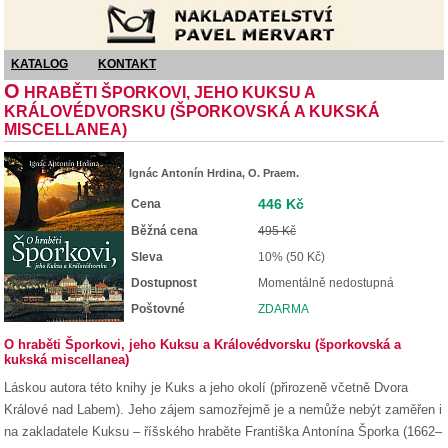
Nakladatelství Pavel Mervart
KATALOG
KONTAKT
O
HRABĚTI ŠPORKOVI, JEHO KUKSU A
KRÁLOVÉDVORSKU (ŠPORKOVSKÁ A KUKSKÁ
MISCELLANEA)
Ignác Antonín Hrdina, O. Praem.
446 Kč
Cena
Běžná cena
495 Kč
Sleva
10% (50 Kč)
Dostupnost
Momentálně nedostupná
Poštovné
ZDARMA
O hraběti Šporkovi, jeho Kuksu a Královédvorsku (šporkovská a
kukská miscellanea)
Láskou autora této knihy je Kuks a jeho okolí (přirozeně včetně Dvora
Králové nad Labem). Jeho zájem samozřejmě je a nemůže nebýt zaměřen i
na zakladatele Kuksu – říšského hraběte Františka Antonína Šporka (1662–