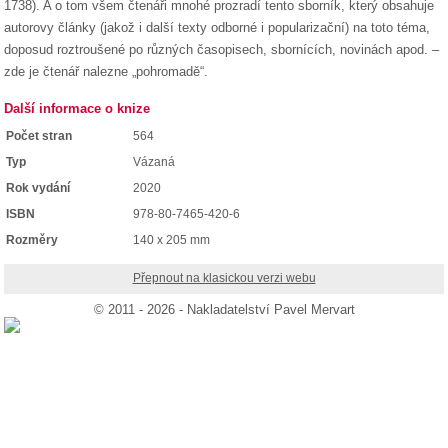
1738). A o tom všem čtenáři mnohé prozradí tento sborník, který obsahuje
autorovy články (jakož i další texty odborné i popularizační) na toto téma,
doposud roztroušené po různých časopisech, sbornících, novinách apod. –
zde je čtenář nalezne „pohromadě“.
Další informace o knize
Počet stran
564
Typ
Vázaná
Rok vydání
2020
ISBN
978-80-7465-420-6
Rozměry
140 x 205 mm
Přepnout na klasickou verzi webu
© 2011 - 2026 - Nakladatelství Pavel Mervart