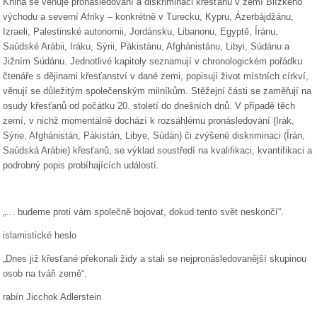
Kniha se věnuje pronásledování a diskriminaci křesťanů v zemí Blízkého
východu a severní Afriky – konkrétně v Turecku, Kypru, Ázerbájdžánu,
Izraeli, Palestinské autonomii, Jordánsku, Libanonu, Egyptě, Íránu,
Saúdské Arábii, Iráku, Sýrii, Pákistánu, Afghánistánu, Libyi, Súdánu a
Jižním Súdánu. Jednotlivé kapitoly seznamují v chronologickém pořádku
čtenáře s dějinami křesťanství v dané zemi, popisují život místních církví,
věnují se důležitým společenským milníkům. Stěžejní části se zaměřují na
osudy křesťanů od počátku 20. století do dnešních dnů. V případě těch
zemí, v nichž momentálně dochází k rozsáhlému pronásledování (Irák,
Sýrie, Afghánistán, Pákistán, Libye, Súdán) či zvýšené diskriminaci (Írán,
Saúdská Arábie) křesťanů, se výklad soustředí na kvalifikaci, kvantifikaci a
podrobný popis probíhajících událostí.
„… budeme proti vám společně bojovat, dokud tento svět neskončí“.
islamistické heslo
„Dnes již křesťané překonali židy a stali se nejpronásledovanější skupinou
osob na tváři země“.
rabín Jicchok Adlerstein