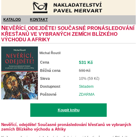
Nakladatelství Pavel Mervart
KATALOG
KONTAKT
N
EVĚŘÍCÍ, ODEJDĚTE! SOUČASNÉ PRONÁSLEDOVÁNÍ
KŘESŤANŮ VE VYBRANÝCH ZEMÍCH BLÍZKÉHO
VÝCHODU A AFRIKY
Michal Řoutil
531 Kč
Cena
Běžná cena
590 Kč
Sleva
10% (59 Kč)
Dostupnost
Skladem
Poštovné
ZDARMA
Koupit knihu
Nevěřící, odejděte! Současné pronásledování křesťanů ve vybraných
zemích Blízkého východu a Afriky