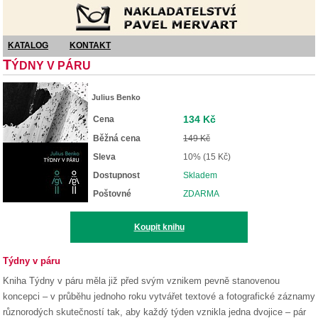
Nakladatelství Pavel Mervart
KATALOG
KONTAKT
T
ÝDNY V PÁRU
Julius Benko
134 Kč
Cena
Běžná cena
149 Kč
Sleva
10% (15 Kč)
Dostupnost
Skladem
Poštovné
ZDARMA
Koupit knihu
Týdny v páru
Kniha Týdny v páru měla již před svým vznikem pevně stanovenou
koncepci – v průběhu jednoho roku vytvářet textové a fotografické záznamy
různorodých skutečností tak, aby každý týden vznikla jedna dvojice – pár