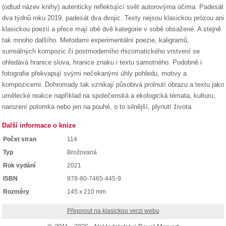
(odtud název knihy) autenticky reflektující svět autorovýma očima. Padesát
dva týdnů roku 2019, padesát dva dvojic. Texty nejsou klasickou prózou ani
klasickou poezií a přece mají obě dvě kategorie v sobě obsažené. A stejně
tak mnoho dalšího. Metodami experimentální poezie, kaligramů,
surreálných kompozic či postmoderního rhizomatického vrstvení se
ohledává hranice slova, hranice znaku i textu samotného. Podobně i
fotografie překvapují svými nečekanými úhly pohledu, motivy a
kompozicemi. Dohromady tak vznikají působivá prolnutí obrazu a textu jako
umělecké reakce například na společenská a ekologická témata, kulturu,
narození potomka nebo jen na pouhé, o to silnější, plynutí života.
Další informace o knize
Počet stran
114
Typ
Brožovaná
Rok vydání
2021
ISBN
978-80-7465-445-9
Rozměry
145 x 210 mm
Přepnout na klasickou verzi webu