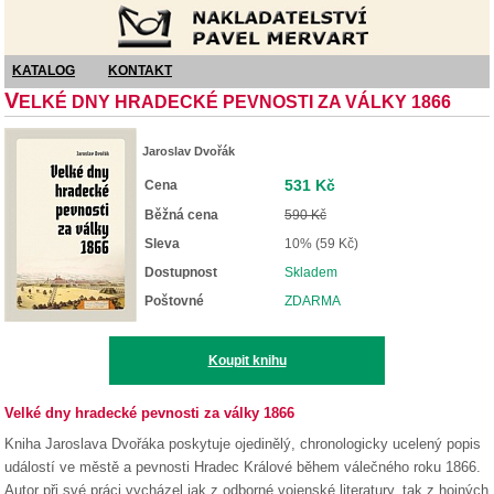
Nakladatelství Pavel Mervart
KATALOG
KONTAKT
V
ELKÉ DNY HRADECKÉ PEVNOSTI ZA VÁLKY 1866
Jaroslav Dvořák
531 Kč
Cena
Běžná cena
590 Kč
Sleva
10% (59 Kč)
Dostupnost
Skladem
Poštovné
ZDARMA
Koupit knihu
Velké dny hradecké pevnosti za války 1866
Kniha Jaroslava Dvořáka poskytuje ojedinělý, chronologicky ucelený popis
událostí ve městě a pevnosti Hradec Králové během válečného roku 1866.
Autor při své práci vycházel jak z odborné vojenské literatury, tak z hojných