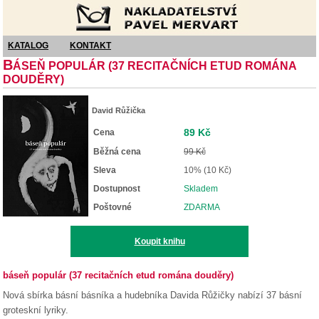
Nakladatelství Pavel Mervart
KATALOG
KONTAKT
B
ÁSEŇ POPULÁR (37 RECITAČNÍCH ETUD ROMÁNA
DOUDĚRY)
David Růžička
89 Kč
Cena
Běžná cena
99 Kč
Sleva
10% (10 Kč)
Dostupnost
Skladem
Poštovné
ZDARMA
Koupit knihu
báseň populár (37 recitačních etud romána douděry)
Nová sbírka básní básníka a hudebníka Davida Růžičky nabízí 37 básní
groteskní lyriky.