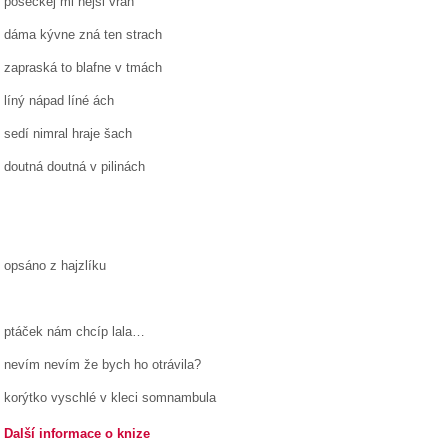
posečkej mi nejsi vrah
dáma kývne zná ten strach
zapraská to blafne v tmách
líný nápad líné ách
sedí nimral hraje šach
doutná doutná v pilinách
opsáno z hajzlíku
ptáček nám chcíp lala…
nevím nevím že bych ho otrávila?
korýtko vyschlé v kleci somnambula
Další informace o knize