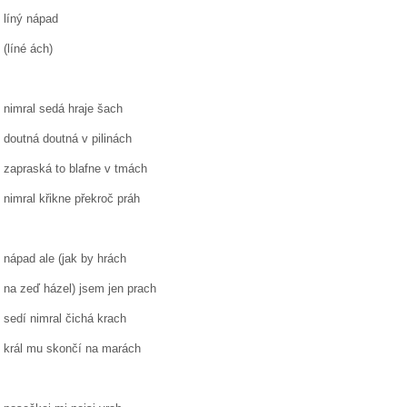
líný nápad
(líné ách)
nimral sedá hraje šach
doutná doutná v pilinách
zapraská to blafne v tmách
nimral křikne překroč práh
nápad ale (jak by hrách
na zeď házel) jsem jen prach
sedí nimral čichá krach
král mu skončí na marách