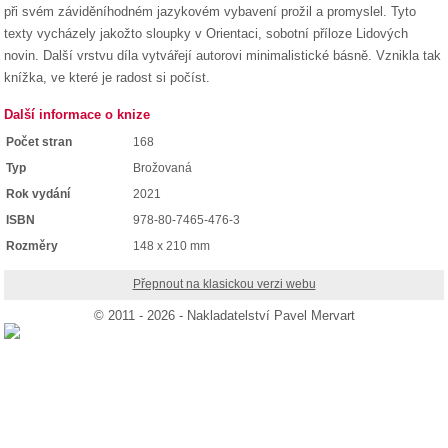
při svém záviděníhodném jazykovém vybavení prožil a promyslel. Tyto
texty vycházely jakožto sloupky v Orientaci, sobotní příloze Lidových
novin. Další vrstvu díla vytvářejí autorovi minimalistické básně. Vznikla tak
knížka, ve které je radost si počíst.
Další informace o knize
Počet stran
168
Typ
Brožovaná
Rok vydání
2021
ISBN
978-80-7465-476-3
Rozměry
148 x 210 mm
Přepnout na klasickou verzi webu
© 2011 - 2026 - Nakladatelství Pavel Mervart