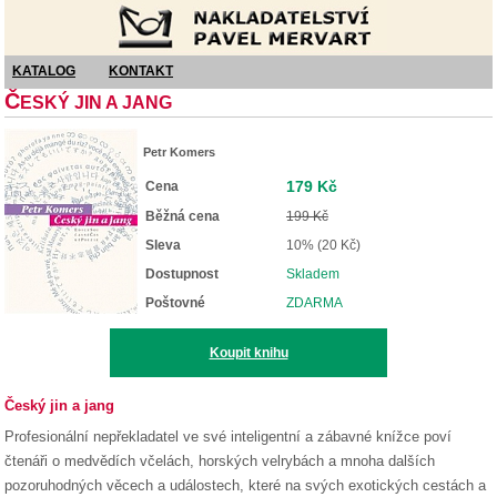
Nakladatelství Pavel Mervart
KATALOG
KONTAKT
Č
ESKÝ JIN A JANG
Petr Komers
179 Kč
Cena
Běžná cena
199 Kč
Sleva
10% (20 Kč)
Dostupnost
Skladem
Poštovné
ZDARMA
Koupit knihu
Český jin a jang
Profesionální nepřekladatel ve své inteligentní a zábavné knížce poví
čtenáři o medvědích včelách, horských velrybách a mnoha dalších
pozoruhodných věcech a událostech, které na svých exotických cestách a