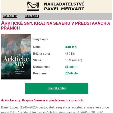
Nakladatelství Pavel Mervart
KATALOG
KONTAKT
A
RKTICKÉ SNY. KRAJINA SEVERU V PŘEDSTAVÁCH A
PŘÁNÍCH
Barry Lopez
440 Kč
Cena
Běžná cena
489 Kč
Sleva
10% (49 Kč)
Dostupnost
Skladem
Poštovné
ZDARMA
Koupit knihu
Arktické sny. Krajina Severu v představách a přáních
Barry Lopez (1945–2020) cestovatel, esejista a reportér, shrnuje ve sbírce
reportáží z Arktidy dojmy ze svých četných cest po Arktidě v 70. a 80.