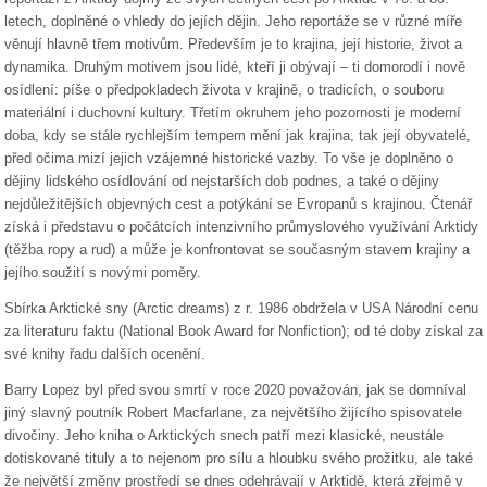
letech, doplněné o vhledy do jejích dějin. Jeho reportáže se v různé míře
věnují hlavně třem motivům. Především je to krajina, její historie, život a
dynamika. Druhým motivem jsou lidé, kteří ji obývají – ti domorodí i nově
osídlení: píše o předpokladech života v krajině, o tradicích, o souboru
materiální i duchovní kultury. Třetím okruhem jeho pozornosti je moderní
doba, kdy se stále rychlejším tempem mění jak krajina, tak její obyvatelé,
před očima mizí jejich vzájemné historické vazby. To vše je doplněno o
dějiny lidského osídlování od nejstarších dob podnes, a také o dějiny
nejdůležitějších objevných cest a potýkání se Evropanů s krajinou. Čtenář
získá i představu o počátcích intenzivního průmyslového využívání Arktidy
(těžba ropy a rud) a může je konfrontovat se současným stavem krajiny a
jejího soužití s novými poměry.
Sbírka Arktické sny (Arctic dreams) z r. 1986 obdržela v USA Národní cenu
za literaturu faktu (National Book Award for Nonfiction); od té doby získal za
své knihy řadu dalších ocenění.
Barry Lopez byl před svou smrtí v roce 2020 považován, jak se domníval
jiný slavný poutník Robert Macfarlane, za největšího žijícího spisovatele
divočiny. Jeho kniha o Arktických snech patří mezi klasické, neustále
dotiskované tituly a to nejenom pro sílu a hloubku svého prožitku, ale také
že největší změny prostředí se dnes odehrávají v Arktidě, která zřejmě v