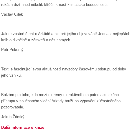
rukách drží hned několik klíčů i k naší klimatické budoucnosti.
Václav Cílek
Jak skvostné čtení o Arktidě a historii jejího objevování! Jedna z nejlepších
knih o divočině a zároveň o nás samých.
Petr Pokorný
Text je fascinující svou aktuálností navzdory časovému odstupu od doby
jeho vzniku.
Balzám pro toho, kdo mezi extrémy extraktivního a paternalistického
přístupu v současném vidění Arktidy touží po výpovědí zúčastněného
pozorovatele.
Jakub Žárský
Další informace o knize